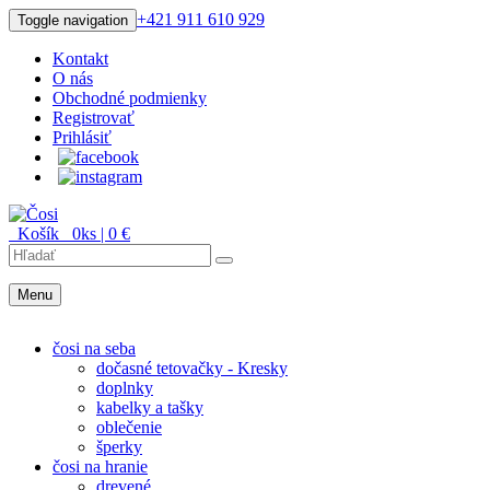
+421 911 610 929
Toggle navigation
Kontakt
O nás
Obchodné podmienky
Registrovať
Prihlásiť
Košík
0
ks |
0
€
Menu
Menu
čosi na seba
dočasné tetovačky - Kresky
doplnky
kabelky a tašky
oblečenie
šperky
čosi na hranie
drevené