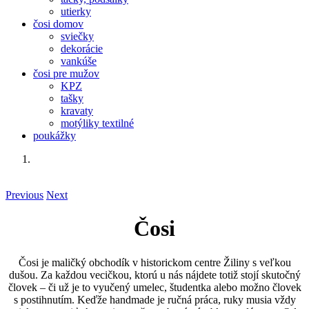
utierky
čosi domov
sviečky
dekorácie
vankúše
čosi pre mužov
KPZ
tašky
kravaty
motýliky textilné
poukážky
Previous
Next
Čosi
Čosi je maličký obchodík v historickom centre Žiliny s veľkou
dušou. Za každou vecičkou, ktorú u nás nájdete totiž stojí skutočný
človek – či už je to vyučený umelec, študentka alebo možno človek
s postihnutím. Keďže handmade je ručná práca, ruky musia vždy