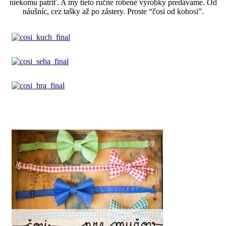
niekomu patriť. A my tieto ručne robené výrobky predávame. Od
náušníc, cez tašky až po zástery. Proste “čosi od kohosi”.