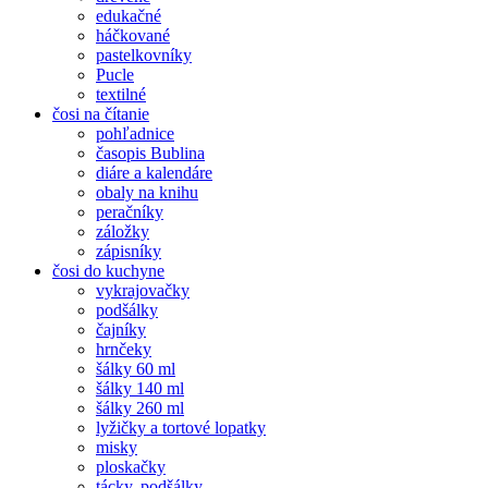
edukačné
háčkované
pastelkovníky
Pucle
textilné
čosi na čítanie
pohľadnice
časopis Bublina
diáre a kalendáre
obaly na knihu
peračníky
záložky
zápisníky
čosi do kuchyne
vykrajovačky
podšálky
čajníky
hrnčeky
šálky 60 ml
šálky 140 ml
šálky 260 ml
lyžičky a tortové lopatky
misky
ploskačky
tácky, podšálky