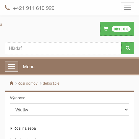
+421 911 610 929
Toggle
naviga
0
ks |
0
€
Menu
Menu
čosi domov
dekorácie
Výrobca:
čosi na seba