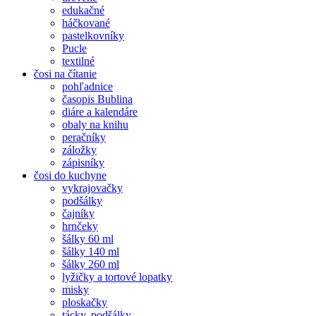
edukačné
háčkované
pastelkovníky
Pucle
textilné
čosi na čítanie
pohľadnice
časopis Bublina
diáre a kalendáre
obaly na knihu
peračníky
záložky
zápisníky
čosi do kuchyne
vykrajovačky
podšálky
čajníky
hrnčeky
šálky 60 ml
šálky 140 ml
šálky 260 ml
lyžičky a tortové lopatky
misky
ploskačky
tácky, podšálky