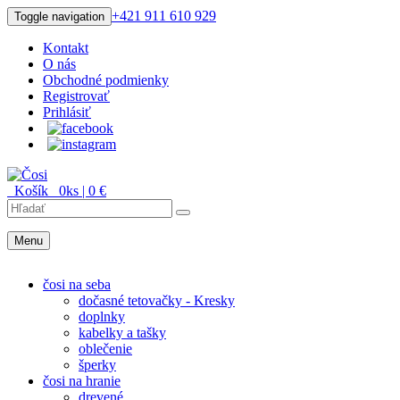
+421 911 610 929
Toggle navigation
Kontakt
O nás
Obchodné podmienky
Registrovať
Prihlásiť
Košík
0
ks |
0
€
Menu
Menu
čosi na seba
dočasné tetovačky - Kresky
doplnky
kabelky a tašky
oblečenie
šperky
čosi na hranie
drevené