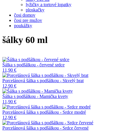
lyžičky a tortové lopatky
ploskačky
čosi domov
čosi pre mužov
poukážky
šálky 60 ml
Šálka s podšálkou - červené srdce
11,90 €
Porcelánová šálka s podšálkou - Skvelý brat
12,90 €
Šálka s podšálkou - Mamička kvety
11,90 €
Porcelánová šálka s podšálkou - Srdce modré
12,90 €
Porcelánová šálka s podšálkou - Srdce červené