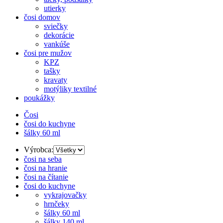
utierky
čosi domov
sviečky
dekorácie
vankúše
čosi pre mužov
KPZ
tašky
kravaty
motýliky textilné
poukážky
Čosi
čosi do kuchyne
šálky 60 ml
Výrobca:
čosi na seba
čosi na hranie
čosi na čítanie
čosi do kuchyne
vykrajovačky
hrnčeky
šálky 60 ml
šálky 140 ml