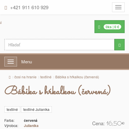
+421 911 610 929
Toggle
naviga
0
ks |
0
€
Menu
Menu
čosi na hranie
textilné
Bábika s hŕkalkou (červená)
Bábika s hŕkalkou (červená)
textilné
textilné Julianika
Farba:
červená
Cena:
16,50
€
Výrobca:
Julianika