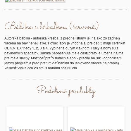
Bábika s hŕkalkou (červená)
Autorská bábika - autorská kresba (z prednej strany je iná ako zo zadnej)
tlačená na bavlnenej látke. Potlač látky je vhodná aj pre deti :) majú certifikát
OEKO-TEX triedy 1, 2, 3 a 4. Vyplnená dutým vláknom. Ruky a nohy sú z
bavlnených špagátov. Bábika neobsahuje malé časti preto je určená najmä
pre malé slečny. Možnosť prať v rukách alebo v práčke na 30° (odporúčam
jemný program a pred praním dať bábiku do látkového vrecka na pranie)..
Veľkosť: výška cca 23 cm, s nohami cca 30 cm
Podobné produkty