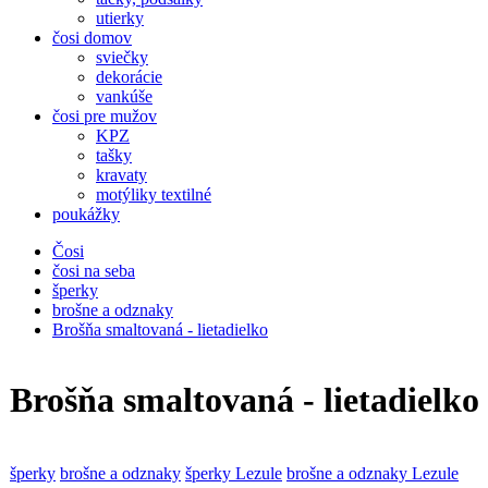
utierky
čosi domov
sviečky
dekorácie
vankúše
čosi pre mužov
KPZ
tašky
kravaty
motýliky textilné
poukážky
Čosi
čosi na seba
šperky
brošne a odznaky
Brošňa smaltovaná - lietadielko
Brošňa smaltovaná - lietadielko
šperky
brošne a odznaky
šperky Lezule
brošne a odznaky Lezule