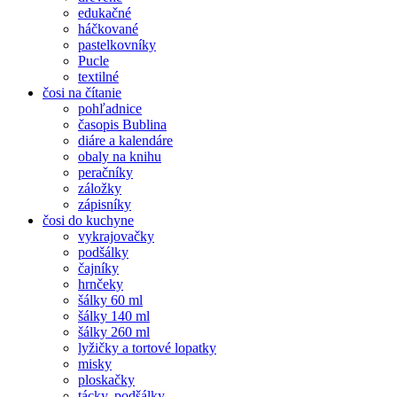
edukačné
háčkované
pastelkovníky
Pucle
textilné
čosi na čítanie
pohľadnice
časopis Bublina
diáre a kalendáre
obaly na knihu
peračníky
záložky
zápisníky
čosi do kuchyne
vykrajovačky
podšálky
čajníky
hrnčeky
šálky 60 ml
šálky 140 ml
šálky 260 ml
lyžičky a tortové lopatky
misky
ploskačky
tácky, podšálky