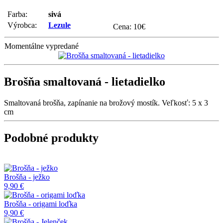
Farba:
sivá
Výrobca:
Lezule
Cena:
10
€
Momentálne vypredané
Brošňa smaltovaná - lietadielko
Smaltovaná brošňa, zapínanie na brožový mostík. Veľkosť: 5 x 3
cm
Podobné produkty
Brošňa - ježko
9,90 €
Brošňa - origami loďka
9,90 €