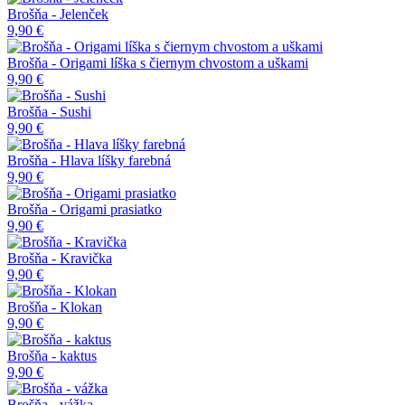
Brošňa - Jelenček
9,90 €
Brošňa - Origami líška s čiernym chvostom a uškami
9,90 €
Brošňa - Sushi
9,90 €
Brošňa - Hlava líšky farebná
9,90 €
Brošňa - Origami prasiatko
9,90 €
Brošňa - Kravička
9,90 €
Brošňa - Klokan
9,90 €
Brošňa - kaktus
9,90 €
Brošňa - vážka