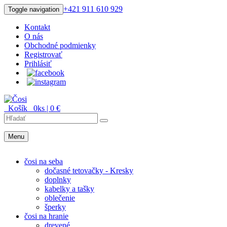
+421 911 610 929
Toggle navigation
Kontakt
O nás
Obchodné podmienky
Registrovať
Prihlásiť
Košík
0
ks |
0
€
Menu
Menu
čosi na seba
dočasné tetovačky - Kresky
doplnky
kabelky a tašky
oblečenie
šperky
čosi na hranie
drevené