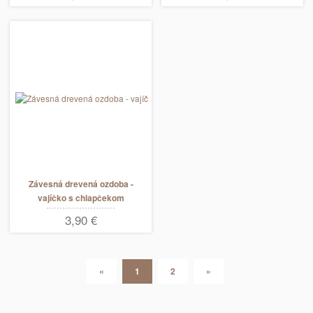
Závesná drevená ozdoba -
vajíčko s chlapčekom
3,90 €
«
1
2
»