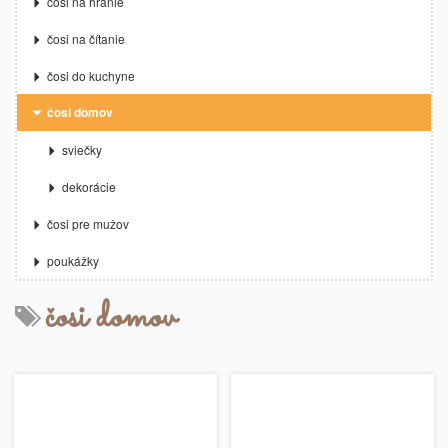
čosi na hranie
čosi na čítanie
čosi do kuchyne
čosi domov
sviečky
dekorácie
čosi pre mužov
poukážky
čosi domov