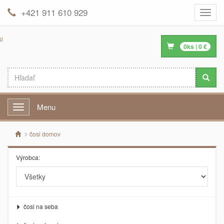
+421 911 610 929
Toggle
naviga
0
ks |
0
€
Menu
Menu
čosi domov
Výrobca:
čosi na seba