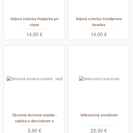
Sójová sviečka Hojdačka pri
Sójová sviečka Candlerova
chate
flanelka
14,00 €
14,00 €
Závesná drevená ozdoba -
Veľkonočný aranžmán
vajíčko s dievčatkom s
košíkom s vajíčkami
3,90 €
23,50 €