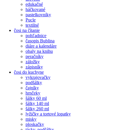
edukačné
háčkované
pastelkovníky
Pucle
textilné
čosi na čítanie
pohľadnice
časopis Bublina
diáre a kalendáre
obaly na knihu
peračníky
záložky
zápisníky
čosi do kuchyne
vykrajovačky
podšálky
čajníky
hrnčeky
šálky 60 ml
šálky 140 ml
šálky 260 ml
lyžičky a tortové lopatky
misky
ploskačky
tácky, podšálky