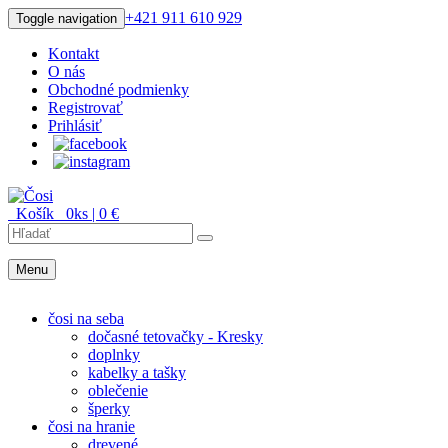
+421 911 610 929
Toggle navigation
Kontakt
O nás
Obchodné podmienky
Registrovať
Prihlásiť
Košík
0
ks |
0
€
Menu
Menu
čosi na seba
dočasné tetovačky - Kresky
doplnky
kabelky a tašky
oblečenie
šperky
čosi na hranie
drevené