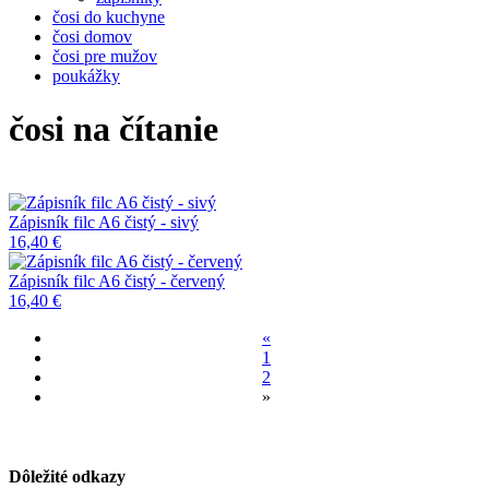
čosi do kuchyne
čosi domov
čosi pre mužov
poukážky
čosi na čítanie
Zápisník filc A6 čistý - sivý
16,40 €
Zápisník filc A6 čistý - červený
16,40 €
«
1
2
»
Dôležité odkazy