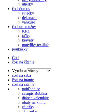
utierky
čosi domov
sviečky
dekorácie
vankúše
čosi pre mužov
KPZ
tašky
kravaty
motýliky textilné
poukážky
Čosi
čosi na čítanie
Výrobca:
čosi na seba
čosi na hranie
čosi na čítanie
pohľadnice
časopis Bublina
diáre a kalendáre
obaly na knihu
záložky
zápisníky