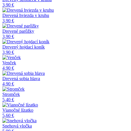
3,90 €
Drevená hviezda v kruhu
3,90 €
Drevené parôžky
3,90 €
Drevený hojdací koník
3,90 €
Venček
4,90 €
Drevená sobia hlava
4,90 €
Stromček
5,40 €
Vianočné lízatko
5,60 €
Snehová vločka