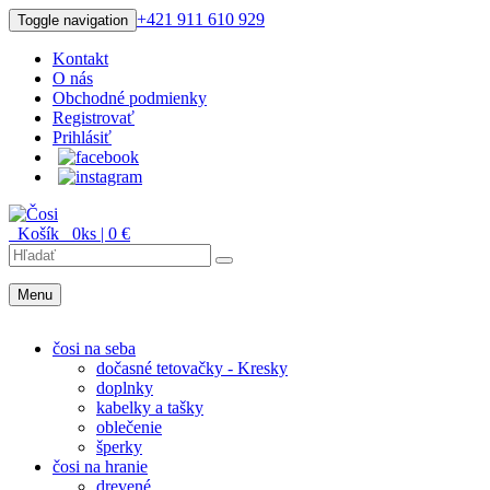
+421 911 610 929
Toggle navigation
Kontakt
O nás
Obchodné podmienky
Registrovať
Prihlásiť
Košík
0
ks |
0
€
Menu
Menu
čosi na seba
dočasné tetovačky - Kresky
doplnky
kabelky a tašky
oblečenie
šperky
čosi na hranie
drevené