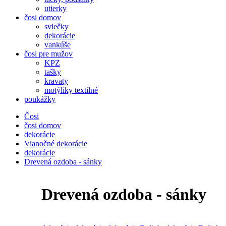
utierky
čosi domov
sviečky
dekorácie
vankúše
čosi pre mužov
KPZ
tašky
kravaty
motýliky textilné
poukážky
Čosi
čosi domov
dekorácie
Vianočné dekorácie
dekorácie
Drevená ozdoba - sánky
Drevená ozdoba - sánky