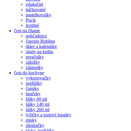
edukačné
háčkované
pastelkovníky
Pucle
textilné
čosi na čítanie
pohľadnice
časopis Bublina
diáre a kalendáre
obaly na knihu
peračníky
záložky
zápisníky
čosi do kuchyne
vykrajovačky
podšálky
čajníky
hrnčeky
šálky 60 ml
šálky 140 ml
šálky 260 ml
lyžičky a tortové lopatky
misky
ploskačky
tácky, podšálky