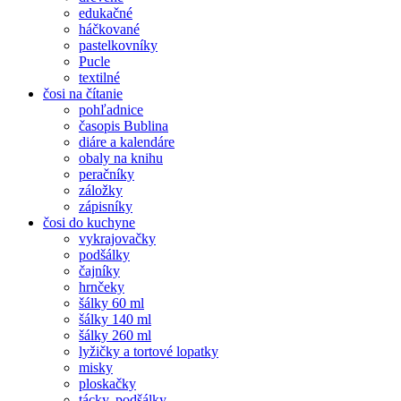
edukačné
háčkované
pastelkovníky
Pucle
textilné
čosi na čítanie
pohľadnice
časopis Bublina
diáre a kalendáre
obaly na knihu
peračníky
záložky
zápisníky
čosi do kuchyne
vykrajovačky
podšálky
čajníky
hrnčeky
šálky 60 ml
šálky 140 ml
šálky 260 ml
lyžičky a tortové lopatky
misky
ploskačky
tácky, podšálky