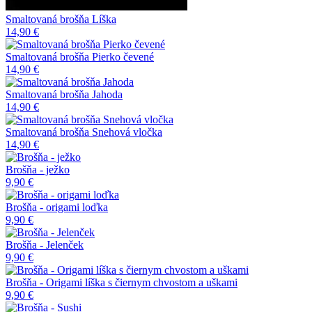
Smaltovaná brošňa Líška
14,90 €
Smaltovaná brošňa Pierko čevené
14,90 €
Smaltovaná brošňa Jahoda
14,90 €
Smaltovaná brošňa Snehová vločka
14,90 €
Brošňa - ježko
9,90 €
Brošňa - origami loďka
9,90 €
Brošňa - Jelenček
9,90 €
Brošňa - Origami líška s čiernym chvostom a uškami
9,90 €