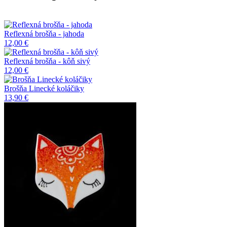
Reflexná brošňa - jahoda
12,00 €
Reflexná brošňa - kôň sivý
12,00 €
Brošňa Linecké koláčiky
13,90 €