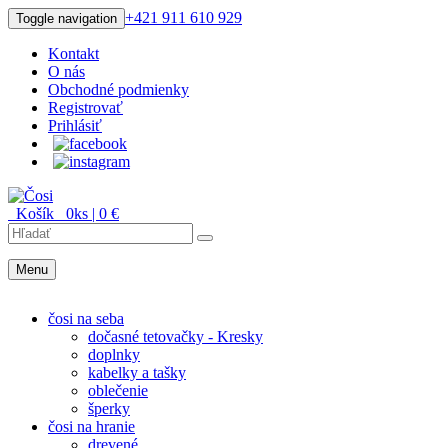
+421 911 610 929
Toggle navigation
Kontakt
O nás
Obchodné podmienky
Registrovať
Prihlásiť
Košík
0
ks |
0
€
Menu
Menu
čosi na seba
dočasné tetovačky - Kresky
doplnky
kabelky a tašky
oblečenie
šperky
čosi na hranie
drevené