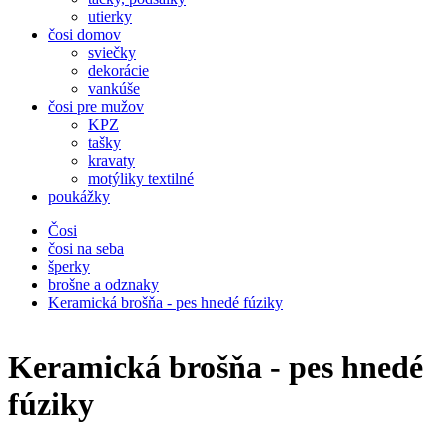
utierky
čosi domov
sviečky
dekorácie
vankúše
čosi pre mužov
KPZ
tašky
kravaty
motýliky textilné
poukážky
Čosi
čosi na seba
šperky
brošne a odznaky
Keramická brošňa - pes hnedé fúziky
Keramická brošňa - pes hnedé
fúziky