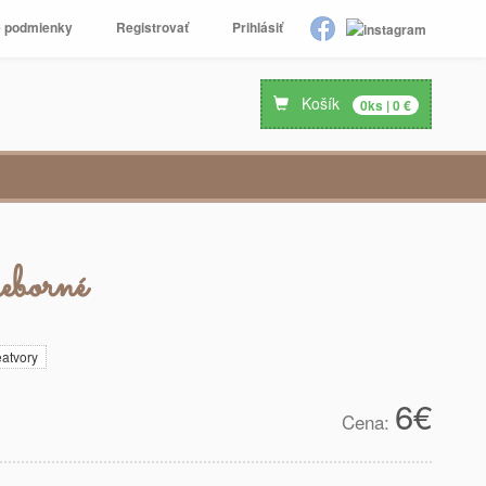
 podmienky
Registrovať
Prihlásiť
Košík
0
ks |
0
€
eborné
atvory
6
€
Cena: