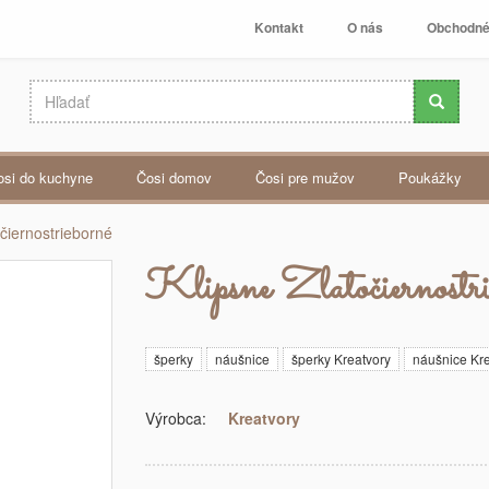
Kontakt
O nás
Obchodné
čosi do kuchyne
čosi domov
čosi pre mužov
poukážky
očiernostrieborné
Klipsne Zlatočiernostri
šperky
náušnice
šperky Kreatvory
náušnice Kre
Výrobca:
Kreatvory