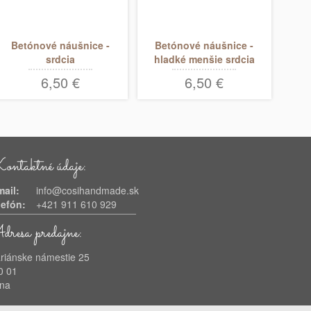
Betónové náušnice -
Betónové náušnice -
srdcia
hladké menšie srdcia
6,50 €
6,50 €
ntaktné údaje:
-mail:
info@cosihandmade.sk
lefón:
+421 911 610 929
resa predajne:
riánske námestie 25
0 01
ina