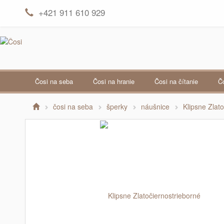
+421 911 610 929
čosi na seba
čosi na hranie
čosi na čítanie
čosi na seba
šperky
náušnice
Klipsne Zlat