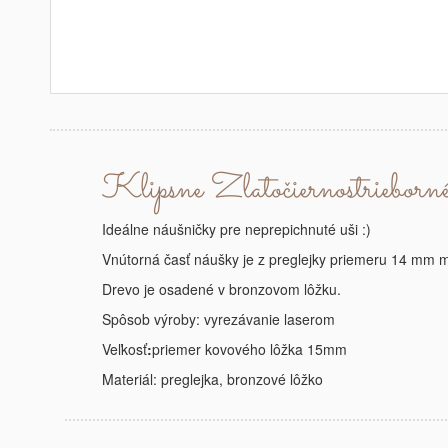
Klipsne Zlatočiernostrieborn
Ideálne náušničky pre neprepichnuté uši :)
Vnútorná časť náušky je z preglejky priemeru 14 mm m
Drevo je osadené v bronzovom lôžku.
Spôsob výroby: vyrezávanie laserom
Veľkosť
:
priemer kovového lôžka 15mm
Materiál: preglejka, bronzové lôžko