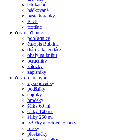
edukačné
háčkované
pastelkovníky
Pucle
textilné
čosi na čítanie
pohľadnice
časopis Bublina
diáre a kalendáre
obaly na knihu
peračníky
záložky
zápisníky
čosi do kuchyne
vykrajovačky
podšálky
čajníky
hrnčeky
šálky 60 ml
šálky 140 ml
šálky 260 ml
lyžičky a tortové lopatky
misky
ploskačky
tácky, podšálky