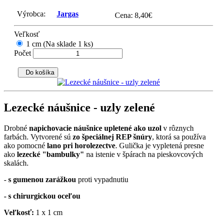
Výrobca:
Jargas
Cena:
8,40
€
Veľkosť
1 cm (Na sklade 1 ks)
Počet
Do košíka
Lezecké náušnice - uzly zelené
Drobné
napichovacie náušnice upletené ako uzol
v rôznych
farbách. Vytvorené sú
zo špeciálnej REP šnúry
, ktorá sa používa
ako pomocné
lano pri horolezectve
. Gulička je vypletená presne
ako
lezecké "bambulky"
na istenie v špárach na pieskovcových
skalách.
-
s gumenou zarážkou
proti vypadnutiu
- s chirurgickou oceľou
Veľkosť:
1 x 1 cm