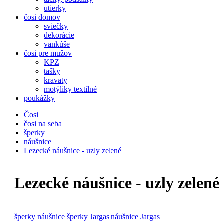
utierky
čosi domov
sviečky
dekorácie
vankúše
čosi pre mužov
KPZ
tašky
kravaty
motýliky textilné
poukážky
Čosi
čosi na seba
šperky
náušnice
Lezecké náušnice - uzly zelené
Lezecké náušnice - uzly zelené
šperky
náušnice
šperky Jargas
náušnice Jargas