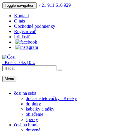
+421 911 610 929
Toggle navigation
Kontakt
O nás
Obchodné podmienky
Registrovať
Prihlásiť
Košík
0
ks |
0
€
Menu
Menu
čosi na seba
dočasné tetovačky - Kresky
doplnky
kabelky a tašky
oblečenie
šperky
čosi na hranie
drevené