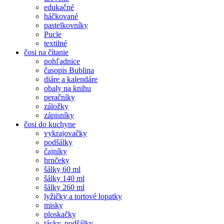
edukačné
háčkované
pastelkovníky
Pucle
textilné
čosi na čítanie
pohľadnice
časopis Bublina
diáre a kalendáre
obaly na knihu
peračníky
záložky
zápisníky
čosi do kuchyne
vykrajovačky
podšálky
čajníky
hrnčeky
šálky 60 ml
šálky 140 ml
šálky 260 ml
lyžičky a tortové lopatky
misky
ploskačky
tácky, podšálky