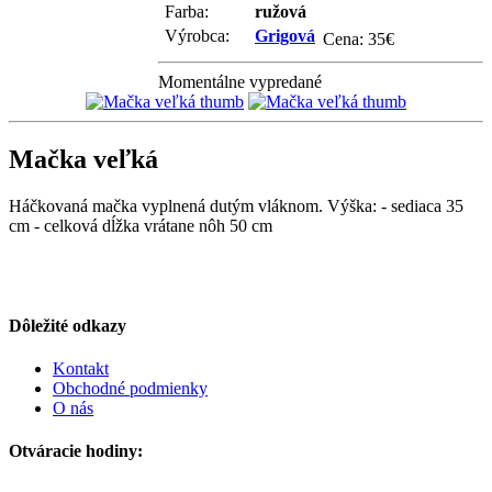
Farba:
ružová
Výrobca:
Grigová
Cena:
35
€
Momentálne vypredané
Mačka veľká
Háčkovaná mačka vyplnená dutým vláknom. Výška: - sediaca 35
cm - celková dĺžka vrátane nôh 50 cm
Dôležité odkazy
Kontakt
Obchodné podmienky
O nás
Otváracie hodiny: