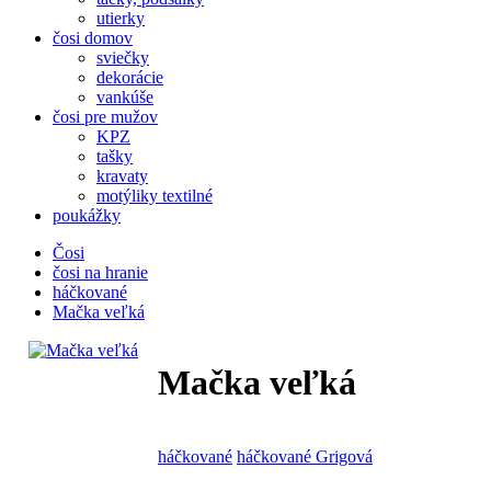
utierky
čosi domov
sviečky
dekorácie
vankúše
čosi pre mužov
KPZ
tašky
kravaty
motýliky textilné
poukážky
Čosi
čosi na hranie
háčkované
Mačka veľká
Mačka veľká
háčkované
háčkované Grigová