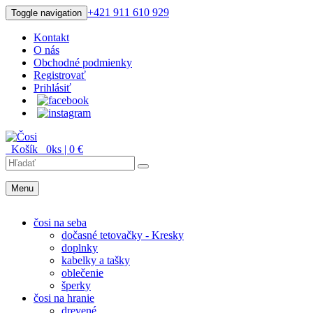
+421 911 610 929
Toggle navigation
Kontakt
O nás
Obchodné podmienky
Registrovať
Prihlásiť
Košík
0
ks |
0
€
Menu
Menu
čosi na seba
dočasné tetovačky - Kresky
doplnky
kabelky a tašky
oblečenie
šperky
čosi na hranie
drevené