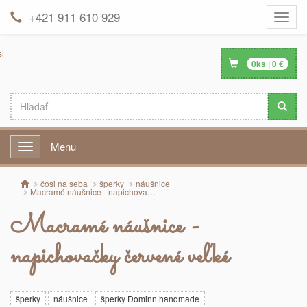
+421 911 610 929
Toggle
naviga
0
ks |
0
€
Menu
Menu
čosi na seba
šperky
náušnice
Macramé náušnice - napichovačky červené veľké
Macramé náušnice -
napichovačky červené veľké
šperky
náušnice
šperky Dominn handmade