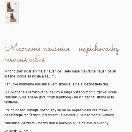
Macramé náušnice - napichovačky
červené veľké
Mnoho žien nosí len malé náušnice. Tieto malé makramé náušnice sú
krásne, dobre sa nosia a zaujmú.
Ľahučké makramé náušnice vám skrášlia letné aj bežné tieto dni.
Sú vyrobené z recyklovanej bavlny a majú puzetky z chirurgickej ocele.
Náušničky sú lepené (kvalitným lepidlom) - na ich zadnej strane je to
viditeľné.
Pri ich nosení dávajte pozor, aby sa na ne nepreniesol váš make-up,
nezaťažujte ich ťažkými predmetmi a nevystavujte nadmernej vlhkosti.
Náušnice využijete v bežný deň a pokojne aj na oslavy, či svadby.
Veľkosť: 3x3cm