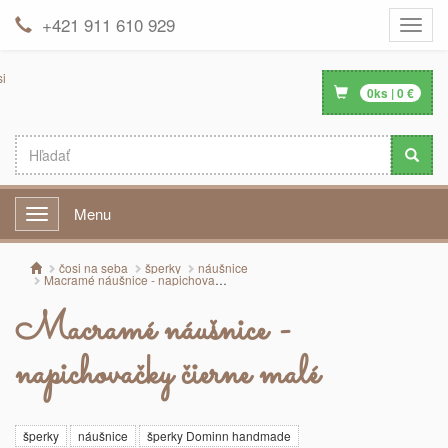
+421 911 610 929
Toggle
naviga
0
ks |
0
€
Menu
Menu
čosi na seba
šperky
náušnice
Macramé náušnice - napichovačky čierne malé
Macramé náušnice -
napichovačky čierne malé
šperky
náušnice
šperky Dominn handmade