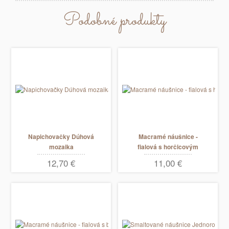
Podobné produkty
Napichovačky Dúhová
Macramé náušnice -
mozaika
fialová s horčicovým
pruhom
12,70 €
11,00 €