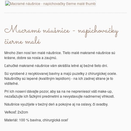
Macramé náušnice - napichovačky
čierne malé
Mnoho žien nosí len malé náušnice. Tieto malé makramé náušnice sú
krásne, dobre sa nosia a zaujmú.
Ľahučké makramé náušnice vám skrášlia letné aj bežné tieto dni.
Sú vyrobené z recyklovanej bavlny a majú puzetky z chirurgickej ocele.
Náušničky sú lepené (kvalitným lepidlom) - na ich zadnej strane je to
viditeľné.
Pri ich nosení dávajte pozor, aby sa na ne nepreniesol váš make-up,
nezaťažujte ich ťažkými predmetmi a nevystavujte nadmernej vlhkosti.
Náušnice využijete v bežný deň a pokojne aj na oslavy, či svadby.
Veľkosť: 2x2cm
Materiál: 100 % bavlna, chirurgická oceľ