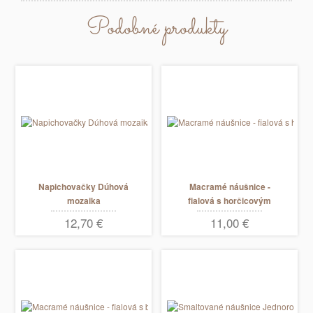
Podobné produkty
Napichovačky Dúhová
Macramé náušnice -
mozaika
fialová s horčicovým
pruhom
12,70 €
11,00 €