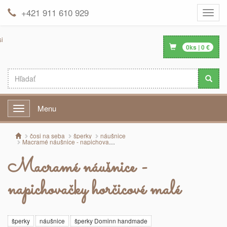
+421 911 610 929
Toggle
naviga
0
ks |
0
€
Menu
Menu
čosi na seba
šperky
náušnice
Macramé náušnice - napichovačky horčicové malé
Macramé náušnice -
napichovačky horčicové malé
šperky
náušnice
šperky Dominn handmade