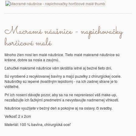
Macramé náušnice - napichovačky
horčicové malé
Mnoho žien nosí len malé náušnice. Tieto malé makramé náušnice sú
krásne, dobre sa nosia a zaujmú.
Ľahučké makramé náušnice vám skrášlia letné aj bežné tieto dni.
Sú vyrobené z recyklovanej bavlny a majú puzetky z chirurgickej ocele.
Náušničky sú lepené (kvalitným lepidlom) - na ich zadnej strane je to
viditeľné.
Pri ich nosení dávajte pozor, aby sa na ne nepreniesol váš make-up,
nezaťažujte ich ťažkými predmetmi a nevystavujte nadmernej vlhkosti.
Náušnice využijete v bežný deň a pokojne aj na oslavy, či svadby.
Veľkosť: 2 x 2cm
Materiál: 100 % bavlna, chirurgická oceľ