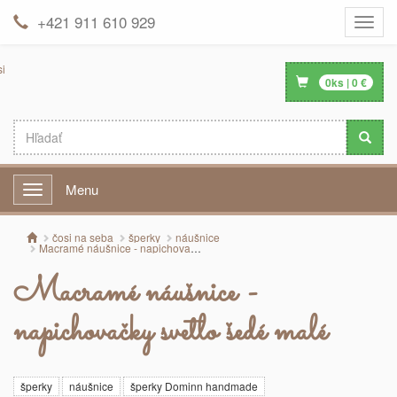
+421 911 610 929
Toggle
naviga
0
ks |
0
€
Menu
Menu
čosi na seba
šperky
náušnice
Macramé náušnice - napichovačky svetlo šedé malé
Macramé náušnice -
napichovačky svetlo šedé malé
šperky
náušnice
šperky Dominn handmade