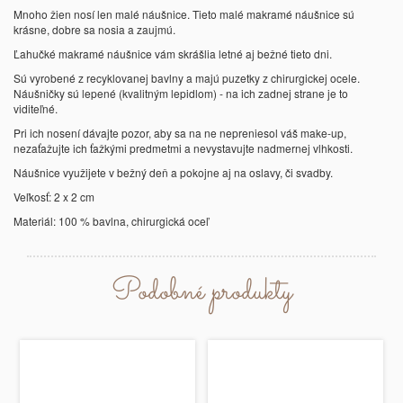
Mnoho žien nosí len malé náušnice. Tieto malé makramé náušnice sú
krásne, dobre sa nosia a zaujmú.
Ľahučké makramé náušnice vám skrášlia letné aj bežné tieto dni.
Sú vyrobené z recyklovanej bavlny a majú puzetky z chirurgickej ocele.
Náušničky sú lepené (kvalitným lepidlom) - na ich zadnej strane je to
viditeľné.
Pri ich nosení dávajte pozor, aby sa na ne nepreniesol váš make-up,
nezaťažujte ich ťažkými predmetmi a nevystavujte nadmernej vlhkosti.
Náušnice využijete v bežný deň a pokojne aj na oslavy, či svadby.
Veľkosť: 2 x 2 cm
Materiál: 100 % bavlna, chirurgická oceľ
Podobné produkty