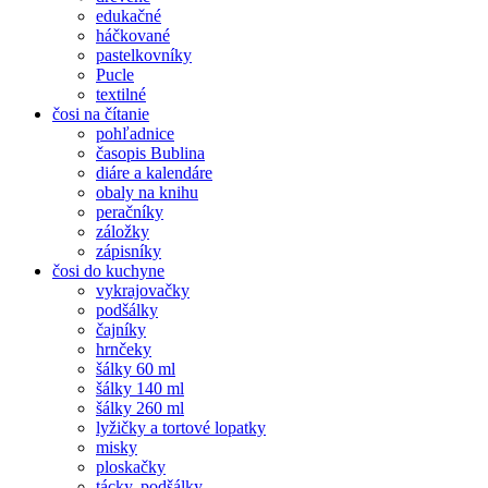
edukačné
háčkované
pastelkovníky
Pucle
textilné
čosi na čítanie
pohľadnice
časopis Bublina
diáre a kalendáre
obaly na knihu
peračníky
záložky
zápisníky
čosi do kuchyne
vykrajovačky
podšálky
čajníky
hrnčeky
šálky 60 ml
šálky 140 ml
šálky 260 ml
lyžičky a tortové lopatky
misky
ploskačky
tácky, podšálky