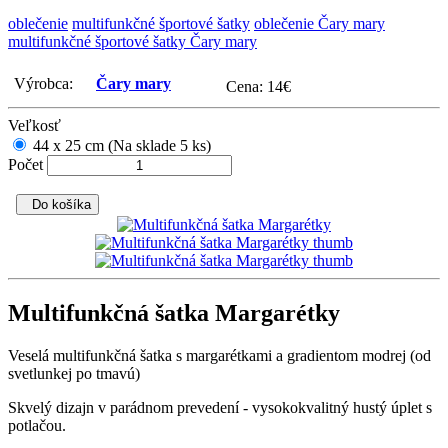
oblečenie
multifunkčné športové šatky
oblečenie Čary mary
multifunkčné športové šatky Čary mary
Výrobca:
Čary mary
Cena:
14
€
Veľkosť
44 x 25 cm (Na sklade 5 ks)
Počet
Do košíka
Multifunkčná šatka Margarétky
Veselá multifunkčná šatka s margarétkami a gradientom modrej (od
svetlunkej po tmavú)
Skvelý dizajn v parádnom prevedení - vysokokvalitný hustý úplet s
potlačou.