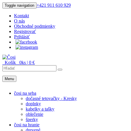
+421 911 610 929
Toggle navigation
Kontakt
O nás
Obchodné podmienky
Registrovať
Prihlásiť
Košík
0
ks |
0
€
Menu
Menu
čosi na seba
dočasné tetovačky - Kresky
doplnky
kabelky a tašky
oblečenie
šperky
čosi na hranie
drevené