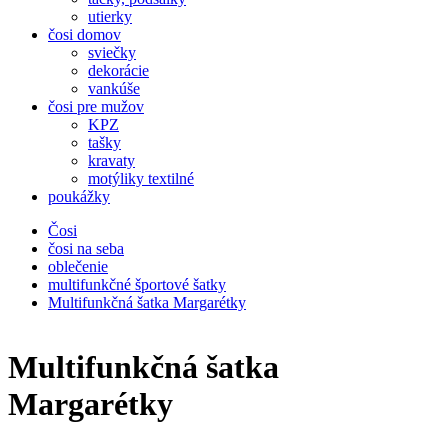
utierky
čosi domov
sviečky
dekorácie
vankúše
čosi pre mužov
KPZ
tašky
kravaty
motýliky textilné
poukážky
Čosi
čosi na seba
oblečenie
multifunkčné športové šatky
Multifunkčná šatka Margarétky
Multifunkčná šatka
Margarétky