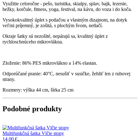
Využitie celoročne - pešo, turistika, skialpy, splav, bajk, lezenie,
bežky, korčule, fitness, yoga, festival, na kávu, do voza i do koča.
Vysokokvalitný úplet s potlačou a vlastným dizajnom, na dotyk
veľmi príjemný, je zošitá, s plochým švom, netlačí.
Okraje šatky sú nezošité, nepárajú sa, kvalitný úplet z
rychloschnúceho mikrovlákna.
Zloženie: 86% PES mikrovlákno a 14% elastan.
Odporúčané pranie: 40°C, nesušiť v susičke, žehliť len z rubovej
strany.
Rozmery: výška 44 cm, šírka 25 cm
Podobné produkty
Multifunkčná šatka Vlčie stopy
14,00 €