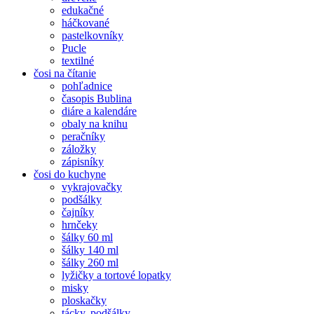
edukačné
háčkované
pastelkovníky
Pucle
textilné
čosi na čítanie
pohľadnice
časopis Bublina
diáre a kalendáre
obaly na knihu
peračníky
záložky
zápisníky
čosi do kuchyne
vykrajovačky
podšálky
čajníky
hrnčeky
šálky 60 ml
šálky 140 ml
šálky 260 ml
lyžičky a tortové lopatky
misky
ploskačky
tácky, podšálky