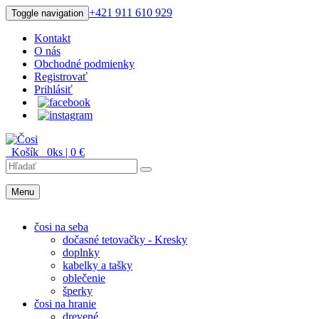
+421 911 610 929
Toggle navigation
Kontakt
O nás
Obchodné podmienky
Registrovať
Prihlásiť
Košík
0
ks |
0
€
Menu
Menu
čosi na seba
dočasné tetovačky - Kresky
doplnky
kabelky a tašky
oblečenie
šperky
čosi na hranie
drevené