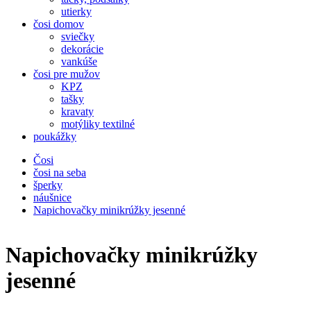
utierky
čosi domov
sviečky
dekorácie
vankúše
čosi pre mužov
KPZ
tašky
kravaty
motýliky textilné
poukážky
Čosi
čosi na seba
šperky
náušnice
Napichovačky minikrúžky jesenné
Napichovačky minikrúžky
jesenné