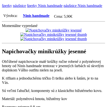
šperky
náušnice
šperky Ninis handmade
náušnice Ninis handmade
Výrobca:
Ninis handmade
Cena:
5,90
€
Momentálne vypredané
Napichovačky minikrúžky jesenné
Obľúbené napichovacie malé krúžky ručne robené z polymérovej
hmoty od Ninis handmade tentoraz v jesenných farbách sú skvelým
doplnkom Vášho outfitu nielen na jeseň.
K rifliam a jednoduchému tričku či tielku alebo k šatám, je to na
Vás.
Sú veľmi ľahučké, komponenty sú z klasického bižutérneho kovu.
Materiál: polymérová hmota, bižutérny kov
Rozmery: priemer 0,8 cm