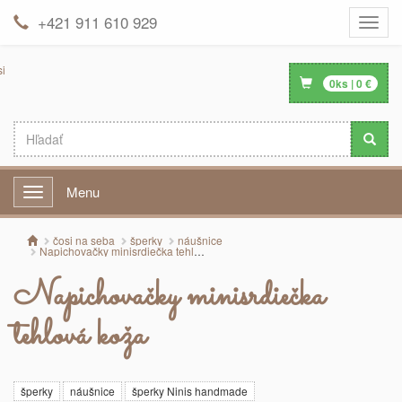
+421 911 610 929
Toggle
naviga
0
ks |
0
€
Menu
Menu
čosi na seba
šperky
náušnice
Napichovačky minisrdiečka tehlová koža
Napichovačky minisrdiečka
tehlová koža
šperky
náušnice
šperky Ninis handmade