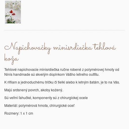
Napichovačky minisrdiečka tehlová
koža
Tehlové napichovacie minisrdiečka ručne robené z polymérovej hmoty od
Ninis handmade sú skvelým doplnkom Vášho letného outfitu.
K rifliam a jednoduchému tričku či tielki alebo k letným šatám, je to na Vás.
Majú srdsnený povrch, akoby kožený.
Sú veľmi ľahučké, komponenty sú z chirurgickej ocele
Materiál: polymérová hmota, chirurgické oceľ
Rozmery: 1 x 1 cm