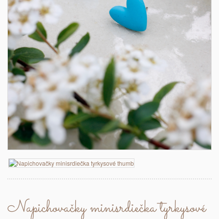
Napichovačky minisrdiečka tyrkysové