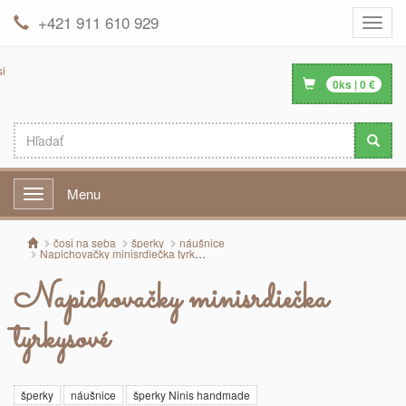
+421 911 610 929
Toggle
naviga
0
ks |
0
€
Menu
Menu
čosi na seba
šperky
náušnice
Napichovačky minisrdiečka tyrkysové
Napichovačky minisrdiečka
tyrkysové
šperky
náušnice
šperky Ninis handmade