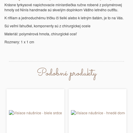
Krásne tyrkysové napichovacie minisrdiečka ručne robené z polymérovej
hmoty od Ninis handmade sú skvelým doplnkom Vášho letného outfitu.
K rifliam a jednoduchému tričku či tielki alebo k letným šatám, je to na Vás.
Sú veľmi ľahučké, komponenty sú z chirurgickej ocele
Materiál: polymérová hmota, chirurgické oceľ
Rozmery: 1 x 1 cm
Podobné produkty