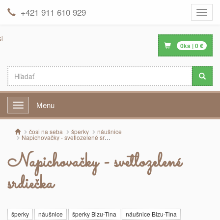
+421 911 610 929
Toggle
naviga
0
ks |
0
€
Menu
Menu
čosi na seba
šperky
náušnice
Napichovačky - svetlozelené srdiečka
Napichovačky - svetlozelené
srdiečka
šperky
náušnice
šperky Bizu-Tina
náušnice Bizu-Tina