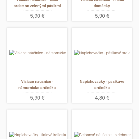
srdce so zelenými pásikmi
domčeky
5,90 €
5,90 €
Visiace náušnice -
Napichovačky - pásikavé
námornícke srdiečka
srdiečka
visiace
5,90 €
4,80 €