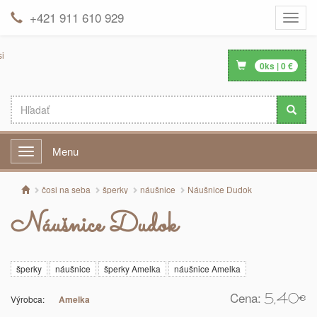
+421 911 610 929
Toggle
naviga
0
ks |
0
€
Menu
Menu
čosi na seba
šperky
náušnice
Náušnice Dudok
Náušnice Dudok
šperky
náušnice
šperky Amelka
náušnice Amelka
Cena:
5,40
€
Výrobca:
Amelka