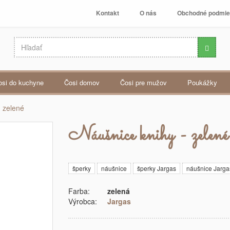
Kontakt
O nás
Obchodné podmi
čosi do kuchyne
čosi domov
čosi pre mužov
poukážky
- zelené
Náušnice knihy - zelené
šperky
náušnice
šperky Jargas
náušnice Jarga
Farba:
zelená
Výrobca:
Jargas