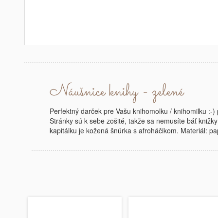
Náušnice knihy - zelené
Perfektný darček pre Vašu knihomolku / knihomilku :-) 
Stránky sú k sebe zošité, takže sa nemusíte báť knižky 
kapitálku je kožená šnúrka s afroháčikom. Materiál: p