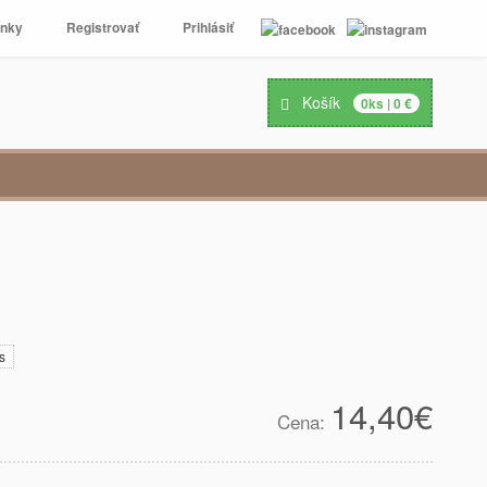
enky
Registrovať
Prihlásiť
Košík
0
ks |
0
€
s
14,40
€
Cena: