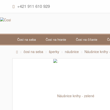
+421 911 610 929
čosi na seba
čosi na hranie
čosi na čítanie
čosi na seba
šperky
náušnice
Náušnice knihy 