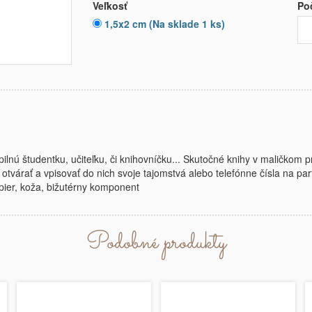
Veľkosť
Po
1,5x2 cm (Na sklade 1 ks)
pilnú študentku, učiteľku, či knihovníčku... Skutočné knihy v maličkom 
otvárať a vpisovať do nich svoje tajomstvá alebo telefónne čísla na par
apier, koža, bižutérny komponent
Podobné produkty