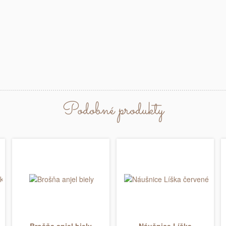
Podobné produkty
Brošňa anjel biely
Náušnice Líška