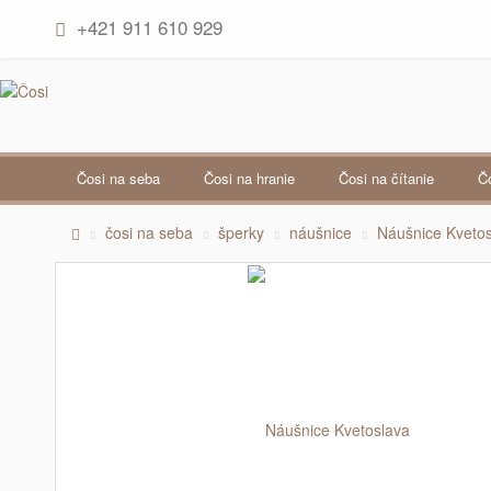
+421 911 610 929
čosi na seba
čosi na hranie
čosi na čítanie
čosi na seba
šperky
náušnice
Náušnice Kveto