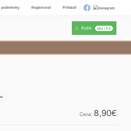
 podmienky
Registrovať
Prihlásiť
Košík
0
ks |
0
€
ac
8,90
€
Cena: