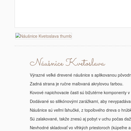
Náušnice Kvetoslava
Výrazné veľké drevené náušnice s aplikovanou pôvodno
Zadná strana je ručne maľovaná akrylovou farbou.
Kovové napichovacie časti sú bižutérne komponenty v
Dodávané so silikónovými zarážkami, aby nevypadával
Náušnice sú veľmi ľahučké, z topoľového dreva o hrúb
Sú zalakované, takže znesú aj pobyt v uchu počas da
Nevhodné skladovať vo vlhkých priestoroch (kúpeľne a