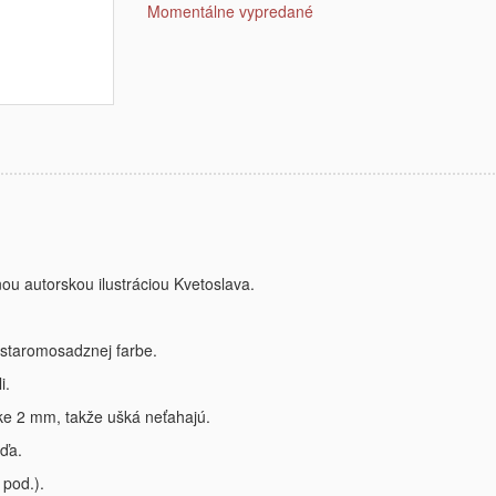
Momentálne vypredané
u autorskou ilustráciou Kvetoslava.
 staromosadznej farbe.
i.
ke 2 mm, takže ušká neťahajú.
žďa.
 pod.).