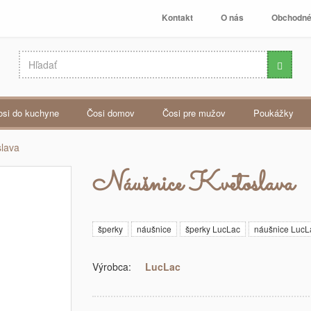
Kontakt
O nás
Obchodné
čosi do kuchyne
čosi domov
čosi pre mužov
poukážky
slava
Náušnice Kvetoslava
šperky
náušnice
šperky LucLac
náušnice LucL
Výrobca:
LucLac