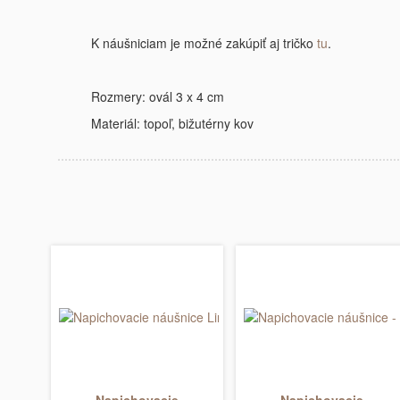
K náušniciam je možné zakúpiť aj tričko
tu
.
Rozmery: ovál 3 x 4 cm
Materiál: topoľ, bižutérny kov
Napichovacie
Napichovacie