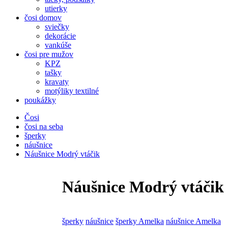
utierky
čosi domov
sviečky
dekorácie
vankúše
čosi pre mužov
KPZ
tašky
kravaty
motýliky textilné
poukážky
Čosi
čosi na seba
šperky
náušnice
Náušnice Modrý vtáčik
Náušnice Modrý vtáčik
šperky
náušnice
šperky Amelka
náušnice Amelka