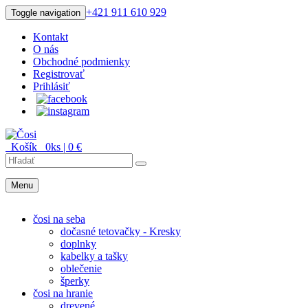
+421 911 610 929
Toggle navigation
Kontakt
O nás
Obchodné podmienky
Registrovať
Prihlásiť
Košík
0
ks |
0
€
Menu
Menu
čosi na seba
dočasné tetovačky - Kresky
doplnky
kabelky a tašky
oblečenie
šperky
čosi na hranie
drevené