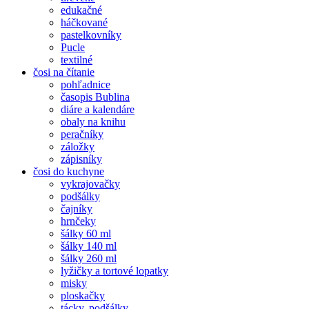
edukačné
háčkované
pastelkovníky
Pucle
textilné
čosi na čítanie
pohľadnice
časopis Bublina
diáre a kalendáre
obaly na knihu
peračníky
záložky
zápisníky
čosi do kuchyne
vykrajovačky
podšálky
čajníky
hrnčeky
šálky 60 ml
šálky 140 ml
šálky 260 ml
lyžičky a tortové lopatky
misky
ploskačky
tácky, podšálky