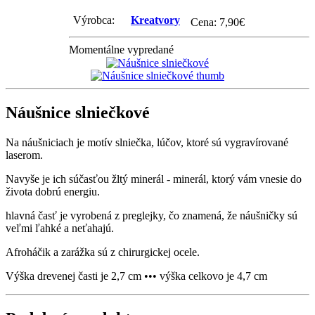
Výrobca:
Kreatvory
Cena:
7,90
€
Momentálne vypredané
Náušnice slniečkové
Na náušniciach je motív slniečka, lúčov, ktoré sú vygravírované
laserom.
Navyše je ich súčasťou žltý minerál - minerál, ktorý vám vnesie do
života dobrú energiu.
hlavná časť je vyrobená z preglejky, čo znamená, že náušničky sú
veľmi ľahké a neťahajú.
Afroháčik a zarážka sú z chirurgickej ocele.
Výška drevenej časti je 2,7 cm ••• výška celkovo je 4,7 cm