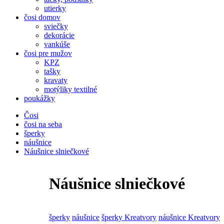
utierky
čosi domov
sviečky
dekorácie
vankúše
čosi pre mužov
KPZ
tašky
kravaty
motýliky textilné
poukážky
Čosi
čosi na seba
šperky
náušnice
Náušnice slniečkové
Náušnice slniečkové
šperky
náušnice
šperky Kreatvory
náušnice Kreatvory