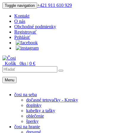
+421 911 610 929
Toggle navigation
Kontakt
O nás
Obchodné podmienky
Registrovať
Prihlásiť
Košík
0
ks |
0
€
Menu
Menu
čosi na seba
dočasné tetovačky - Kresky
doplnky
kabelky a tašky
oblečenie
šperky
čosi na hranie
drevené