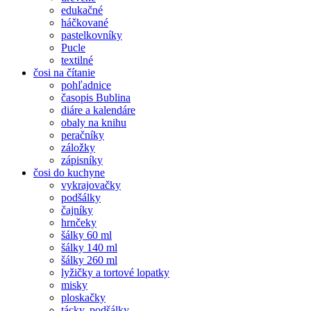
edukačné
háčkované
pastelkovníky
Pucle
textilné
čosi na čítanie
pohľadnice
časopis Bublina
diáre a kalendáre
obaly na knihu
peračníky
záložky
zápisníky
čosi do kuchyne
vykrajovačky
podšálky
čajníky
hrnčeky
šálky 60 ml
šálky 140 ml
šálky 260 ml
lyžičky a tortové lopatky
misky
ploskačky
tácky, podšálky