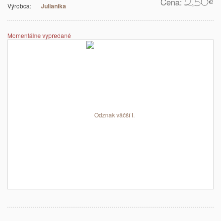
Cena:
2,50
€
Výrobca:
Julianika
Momentálne vypredané