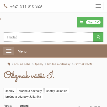
+421 911 610 929
Toggle
naviga
0
ks |
0
€
Menu
Menu
čosi na seba
šperky
brošne a odznaky
Odznak väčší I.
Odznak väčší I.
šperky
brošne a odznaky
šperky Julianika
brošne a odznaky Julianika
Farba:
zelená