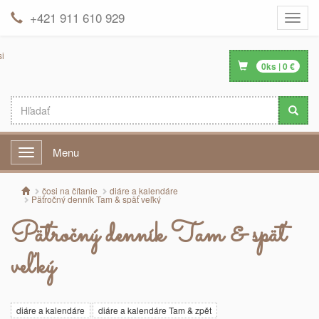
+421 911 610 929
Toggle
naviga
0
ks |
0
€
Menu
Menu
čosi na čítanie
diáre a kalendáre
Päťročný denník Tam & späť veľký
Päťročný denník Tam & späť
veľký
diáre a kalendáre
diáre a kalendáre Tam & zpět