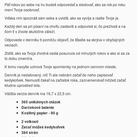
Päť rokov po sebe na ňu budeš odpovedať a sledovať, ako sa rok po roku
mení Tvoja osobnosť.
Vďaka nim spoznáš sám seba a uvidíš, ako sa vyvíja a rastie Tvoje ja.
Každý deň sa pri písaní na chvíľu zastavíš a odpovieš si, čo prežívaš a na
čom ti v živote skutočne záleží.
Odpovede v denníku ti pomôžu objaviť, že šťastie sa skrýva v obyčajných
veciach.
Zistíš, ako sa Tvoja životná cesta posunula od minulých rokov a ako si sa za
tú dobu zmenil/a.
K tomu navyše uchová Tvoje spomienky na jednom cennom mieste.
Denník je nedatovaný, nič Ti ale nebráni začať do neho zapisovať
kedykoľvek. Nemusíš čakať na začiatok roka, zaznamenávať môžeš začať
kľudne uprostred leta.
Väčšia verzia denník ma 16,7 x 22,5 cm.
365 unikátnych otázok
Darčekové balenie
Kvalitný papier - 90 g
2 veľkosti
Začať môžeš kedykoľvek
384 strán