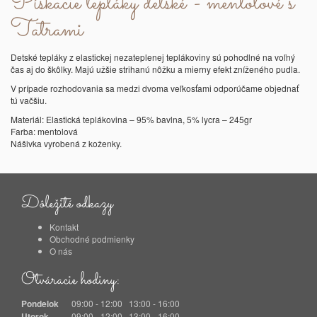
Pískacie tepláky detské - mentolové s
Tatrami
Detské tepláky z elastickej nezateplenej teplákoviny sú pohodlné na voľný
čas aj do škôlky. Majú užšie strihanú nôžku a mierny efekt zníženého pudla.
V prípade rozhodovania sa medzi dvoma veľkosťami odporúčame objednať
tú vačšiu.
Materiál: Elastická teplákovina – 95% bavlna, 5% lycra – 245gr
Farba: mentolová
Nášivka vyrobená z koženky.
Dôležité odkazy
Kontakt
Obchodné podmienky
O nás
Otváracie hodiny:
Pondelok
09:00 - 12:00 13:00 - 16:00
Utorok
09:00 - 12:00 13:00 - 16:00