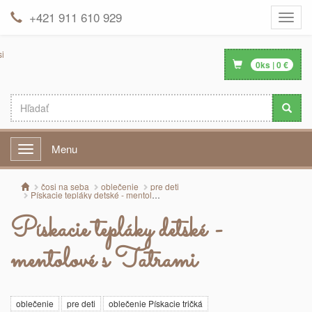
+421 911 610 929
Toggle
naviga
0
ks |
0
€
Menu
Menu
čosi na seba
oblečenie
pre deti
Pískacie tepláky detské - mentolové s Tatrami
Pískacie tepláky detské -
mentolové s Tatrami
oblečenie
pre deti
oblečenie Pískacie tričká