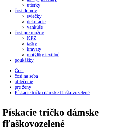
utierky
čosi domov
sviečky
dekorácie
vankúše
čosi pre mužov
KPZ
tašky
kravaty
motýliky textilné
poukážky
Čosi
čosi na seba
oblečenie
pre ženy
Pískacie tričko dámske fľaškovozelené
Pískacie tričko dámske
fľaškovozelené