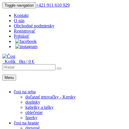
+421 911 610 929
Toggle navigation
Kontakt
O nás
Obchodné podmienky
Registrovať
Prihlásiť
Košík
0
ks |
0
€
Menu
Menu
čosi na seba
dočasné tetovačky - Kresky
doplnky
kabelky a tašky
oblečenie
šperky
čosi na hranie
drevené