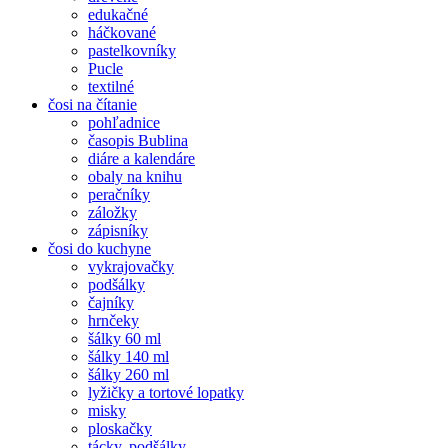
edukačné
háčkované
pastelkovníky
Pucle
textilné
čosi na čítanie
pohľadnice
časopis Bublina
diáre a kalendáre
obaly na knihu
peračníky
záložky
zápisníky
čosi do kuchyne
vykrajovačky
podšálky
čajníky
hrnčeky
šálky 60 ml
šálky 140 ml
šálky 260 ml
lyžičky a tortové lopatky
misky
ploskačky
tácky, podšálky