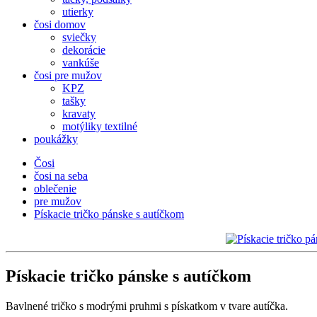
utierky
čosi domov
sviečky
dekorácie
vankúše
čosi pre mužov
KPZ
tašky
kravaty
motýliky textilné
poukážky
Čosi
čosi na seba
oblečenie
pre mužov
Pískacie tričko pánske s autíčkom
Pískacie tričko pánske s autíčkom
Bavlnené tričko s modrými pruhmi s pískatkom v tvare autíčka.