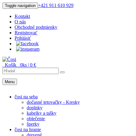
+421 911 610 929
Toggle navigation
Kontakt
O nás
Obchodné podmienky
Registrovať
Prihlásiť
Košík
0
ks |
0
€
Menu
Menu
čosi na seba
dočasné tetovačky - Kresky
doplnky
kabelky a tašky
oblečenie
šperky
čosi na hranie
drevené