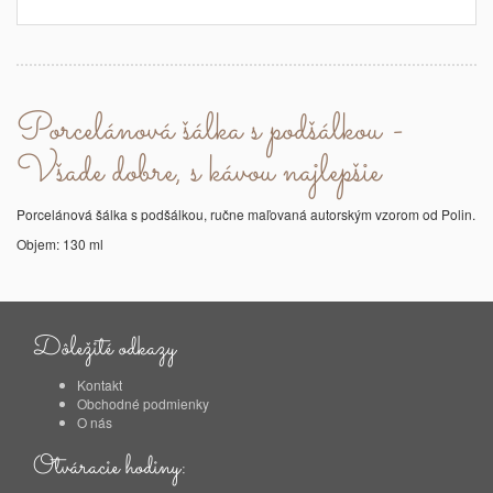
Porcelánová šálka s podšálkou -
Všade dobre, s kávou najlepšie
Porcelánová šálka s podšálkou, ručne maľovaná autorským vzorom od Polin.
Objem: 130 ml
Dôležité odkazy
Kontakt
Obchodné podmienky
O nás
Otváracie hodiny: