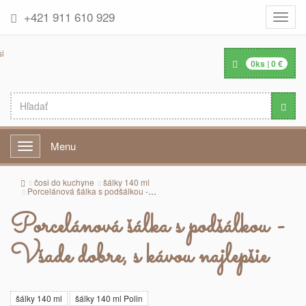
+421 911 610 929
Toggle
naviga
0
ks |
0
€
Menu
Menu
čosi do kuchyne
šálky 140 ml
Porcelánová šálka s podšálkou - Všade dobre, s kávou najlepšie
Porcelánová šálka s podšálkou -
Všade dobre, s kávou najlepšie
šálky 140 ml
šálky 140 ml Polin