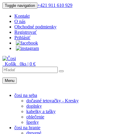
+421 911 610 929
Toggle navigation
Kontakt
O nás
Obchodné podmienky
Registrovať
Prihlásiť
Košík
0
ks |
0
€
Menu
Menu
čosi na seba
dočasné tetovačky - Kresky
doplnky
kabelky a tašky
oblečenie
šperky
čosi na hranie
drevené