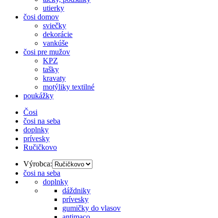
utierky
čosi domov
sviečky
dekorácie
vankúše
čosi pre mužov
KPZ
tašky
kravaty
motýliky textilné
poukážky
Čosi
čosi na seba
doplnky
prívesky
Ručičkovo
Výrobca:
čosi na seba
doplnky
dáždniky
prívesky
gumičky do vlasov
antimaco