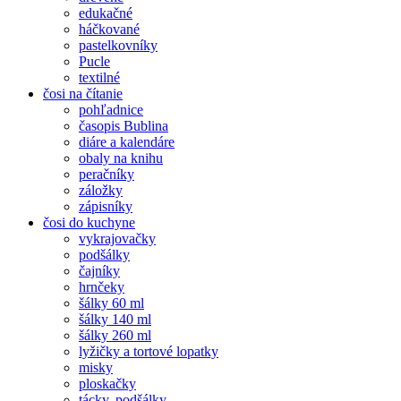
edukačné
háčkované
pastelkovníky
Pucle
textilné
čosi na čítanie
pohľadnice
časopis Bublina
diáre a kalendáre
obaly na knihu
peračníky
záložky
zápisníky
čosi do kuchyne
vykrajovačky
podšálky
čajníky
hrnčeky
šálky 60 ml
šálky 140 ml
šálky 260 ml
lyžičky a tortové lopatky
misky
ploskačky
tácky, podšálky