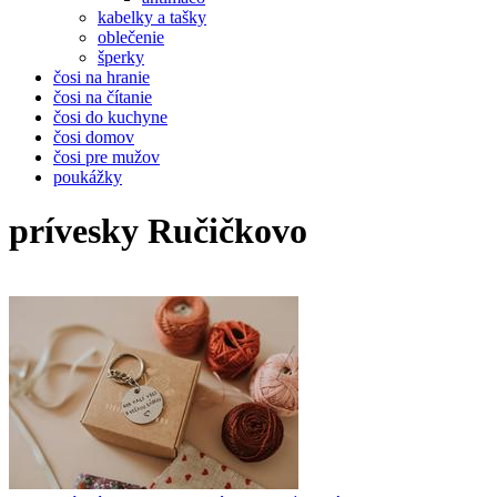
kabelky a tašky
oblečenie
šperky
čosi na hranie
čosi na čítanie
čosi do kuchyne
čosi domov
čosi pre mužov
poukážky
prívesky Ručičkovo