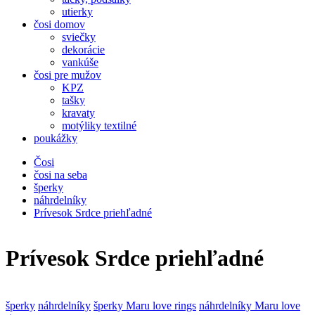
utierky
čosi domov
sviečky
dekorácie
vankúše
čosi pre mužov
KPZ
tašky
kravaty
motýliky textilné
poukážky
Čosi
čosi na seba
šperky
náhrdelníky
Prívesok Srdce priehľadné
Prívesok Srdce priehľadné
šperky
náhrdelníky
šperky Maru love rings
náhrdelníky Maru love