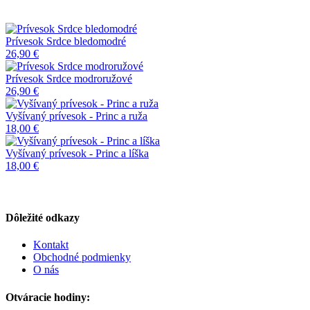
Prívesok Srdce bledomodré
26,90 €
Prívesok Srdce modroružové
26,90 €
Vyšívaný prívesok - Princ a ruža
18,00 €
Vyšívaný prívesok - Princ a líška
18,00 €
Dôležité odkazy
Kontakt
Obchodné podmienky
O nás
Otváracie hodiny: