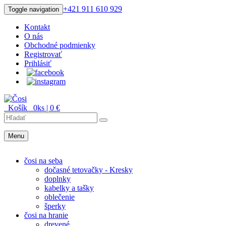
+421 911 610 929
Toggle navigation
Kontakt
O nás
Obchodné podmienky
Registrovať
Prihlásiť
Košík
0
ks |
0
€
Menu
Menu
čosi na seba
dočasné tetovačky - Kresky
doplnky
kabelky a tašky
oblečenie
šperky
čosi na hranie
drevené