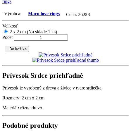
rings
Výrobca:
Maru love rings
Cena:
26,90
€
Veľkosť
2 x 2 cm (Na sklade 1 ks)
Počet
Do košíka
Prívesok Srdce priehľadné
Prívesok je vyrobený z dreva a živice v tvare srdiečka.
Rozmery: 2 cm x 2 cm
Materiál
:
rôzne drevo.
Podobné produkty