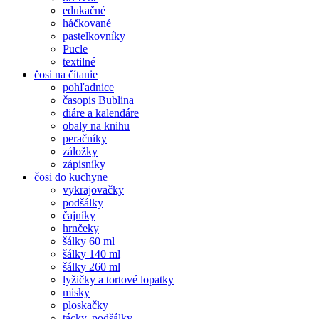
edukačné
háčkované
pastelkovníky
Pucle
textilné
čosi na čítanie
pohľadnice
časopis Bublina
diáre a kalendáre
obaly na knihu
peračníky
záložky
zápisníky
čosi do kuchyne
vykrajovačky
podšálky
čajníky
hrnčeky
šálky 60 ml
šálky 140 ml
šálky 260 ml
lyžičky a tortové lopatky
misky
ploskačky
tácky, podšálky