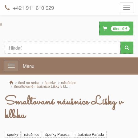
+421 911 610 929
Toggle
naviga
0
ks |
0
€
Menu
Menu
čosi na seba
šperky
náušnice
Smaltované náušnice Líšky v klbku
Smaltované náušnice Líšky v
klbku
šperky
náušnice
šperky Parada
náušnice Parada