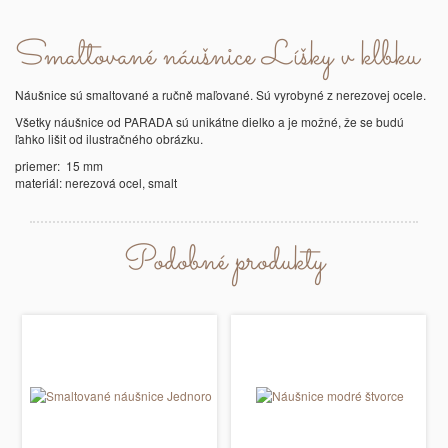
Smaltované náušnice Líšky v klbku
Náušnice sú smaltované a ručně maľované. Sú vyrobyné z nerezovej ocele.
Všetky náušnice od PARADA sú unikátne dielko a je možné, že se budú
ľahko lišit od ilustračného obrázku.
priemer: 15 mm
materiál: nerezová ocel, smalt
Podobné produkty