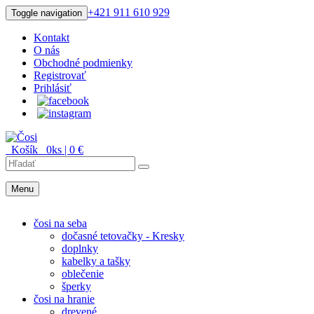
+421 911 610 929
Toggle navigation
Kontakt
O nás
Obchodné podmienky
Registrovať
Prihlásiť
Košík
0
ks |
0
€
Menu
Menu
čosi na seba
dočasné tetovačky - Kresky
doplnky
kabelky a tašky
oblečenie
šperky
čosi na hranie
drevené