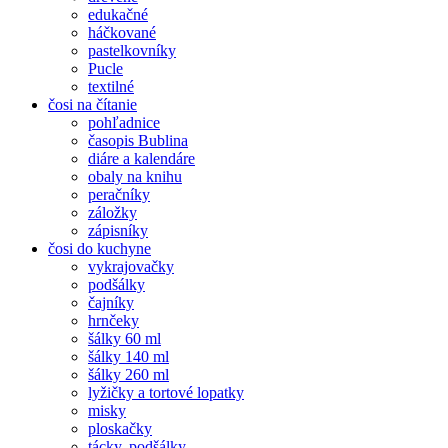
edukačné
háčkované
pastelkovníky
Pucle
textilné
čosi na čítanie
pohľadnice
časopis Bublina
diáre a kalendáre
obaly na knihu
peračníky
záložky
zápisníky
čosi do kuchyne
vykrajovačky
podšálky
čajníky
hrnčeky
šálky 60 ml
šálky 140 ml
šálky 260 ml
lyžičky a tortové lopatky
misky
ploskačky
tácky, podšálky