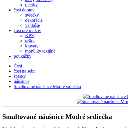
utierky
čosi domov
sviečky
dekorácie
vankúše
čosi pre mužov
KPZ
tašky
kravaty
motýliky textilné
poukážky
Čosi
čosi na seba
šperky
náušnice
Smaltované náušnice Modré srdiečka
Smaltované náušnice Modré srdiečka