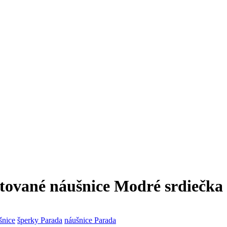
tované náušnice Modré srdiečka
šnice
šperky Parada
náušnice Parada