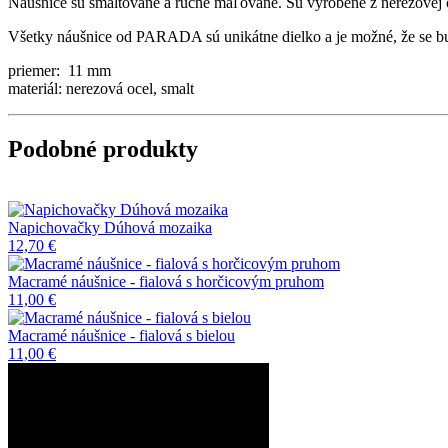
Náušnice sú smaltované a ručně maľované. Sú vyrobené z nerezovej 
Všetky náušnice od PARADA sú unikátne dielko a je možné, že se bud
priemer: 11 mm
materiál: nerezová ocel, smalt
Podobné produkty
Napichovačky Dúhová mozaika
12,70 €
Macramé náušnice - fialová s horčicovým pruhom
11,00 €
Macramé náušnice - fialová s bielou
11,00 €