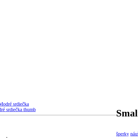
Smal
šperky
náu