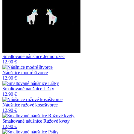
Smaltované náušnice Jednorožec
12,90 €
Náušnice modré štvorce
12,90 €
Smaltované náušnice Líšky
12,90 €
Náušnice ružové kosoštvorce
12,90 €
Smaltované náušnice Ružové kvety
12,90 €