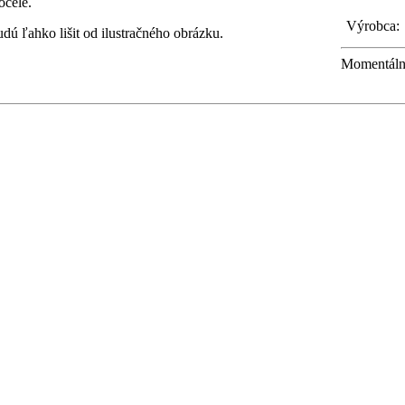
ocele.
Výrobca:
ú ľahko lišit od ilustračného obrázku.
Momentáln