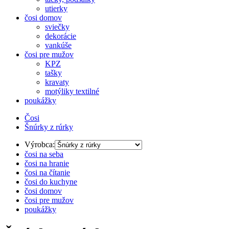
utierky
čosi domov
sviečky
dekorácie
vankúše
čosi pre mužov
KPZ
tašky
kravaty
motýliky textilné
poukážky
Čosi
Šnúrky z rúrky
Výrobca:
čosi na seba
čosi na hranie
čosi na čítanie
čosi do kuchyne
čosi domov
čosi pre mužov
poukážky