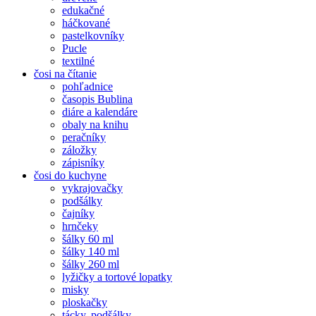
edukačné
háčkované
pastelkovníky
Pucle
textilné
čosi na čítanie
pohľadnice
časopis Bublina
diáre a kalendáre
obaly na knihu
peračníky
záložky
zápisníky
čosi do kuchyne
vykrajovačky
podšálky
čajníky
hrnčeky
šálky 60 ml
šálky 140 ml
šálky 260 ml
lyžičky a tortové lopatky
misky
ploskačky
tácky, podšálky