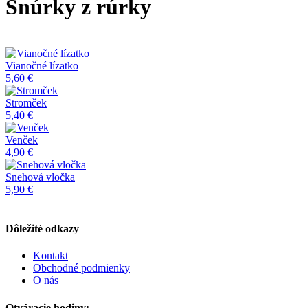
Šnúrky z rúrky
Vianočné lízatko
5,60 €
Stromček
5,40 €
Venček
4,90 €
Snehová vločka
5,90 €
Dôležité odkazy
Kontakt
Obchodné podmienky
O nás
Otváracie hodiny: