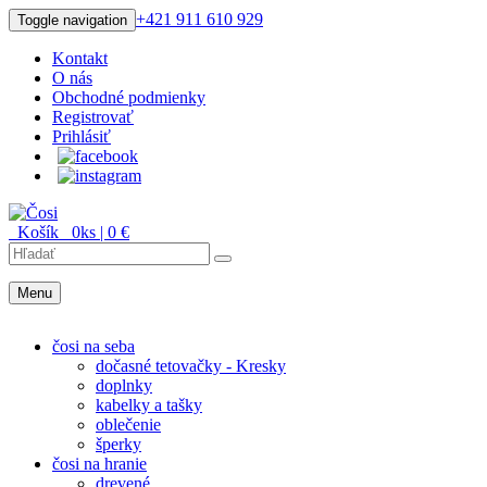
+421 911 610 929
Toggle navigation
Kontakt
O nás
Obchodné podmienky
Registrovať
Prihlásiť
Košík
0
ks |
0
€
Menu
Menu
čosi na seba
dočasné tetovačky - Kresky
doplnky
kabelky a tašky
oblečenie
šperky
čosi na hranie
drevené