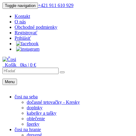
+421 911 610 929
Toggle navigation
Kontakt
O nás
Obchodné podmienky
Registrovať
Prihlásiť
Košík
0
ks |
0
€
Menu
Menu
čosi na seba
dočasné tetovačky - Kresky
doplnky
kabelky a tašky
oblečenie
šperky
čosi na hranie
drevené