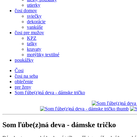
utierky
čosi domov
sviečky
dekorácie
vankúše
čosi pre mužov
KPZ
tašky
kravaty
motýliky textilné
poukážky
Čosi
čosi na seba
oblečenie
pre ženy
Som ľúbe(z)ná deva - dámske tričko
Som ľúbe(z)ná deva - dámske tričko