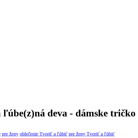
 ľúbe(z)ná deva - dámske tričko
e
pre ženy
oblečenie Tvoriť a ľúbiť
pre ženy Tvoriť a ľúbiť