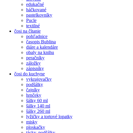
edukačné
háčkované
pastelkovníky
Pucle
textilné
čosi na čítanie
pohľadnice
časopis Bublina
diáre a kalendáre
obaly na knihu
peračníky
záložky
zápisníky
čosi do kuchyne
vykrajovačky
podšálky
čajníky
hrnčeky
šálky 60 ml
šálky 140 ml
šálky 260 ml
lyžičky a tortové lopatky
misky
ploskačky
tácky, podšálky