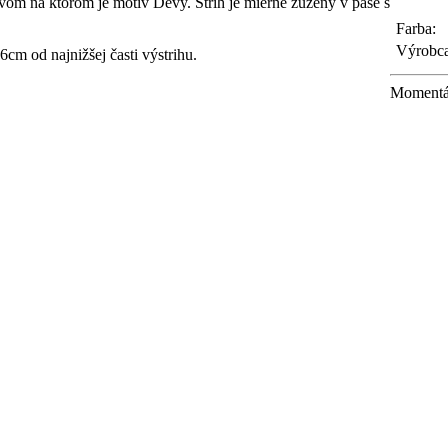
om na ktorom je motív Devy. Strih je mierne zúžený v páse s
Farba:
Výrobca
6cm od najnižšej časti výstrihu.
Momentá