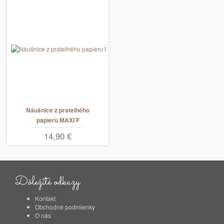
Náušnice z prateľného
papieru MAXI F
14,90 €
Dôležité odkazy
Kontakt
Obchodné podmienky
O nás