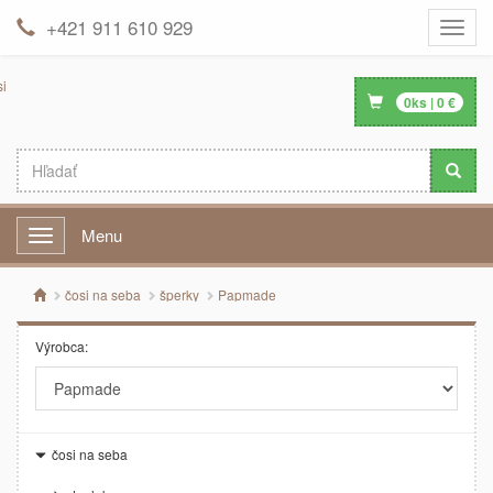
+421 911 610 929
Toggle
naviga
0
ks |
0
€
Menu
Menu
čosi na seba
šperky
Papmade
Výrobca:
čosi na seba