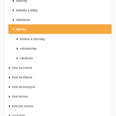
doplnky
kabelky a tašky
oblečenie
šperky
brošne a odznaky
náhrdelníky
náušnice
čosi na hranie
čosi na čítanie
čosi do kuchyne
čosi domov
čosi pre mužov
poukážky