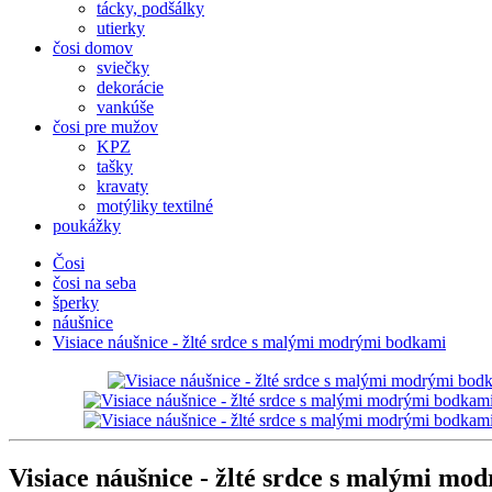
tácky, podšálky
utierky
čosi domov
sviečky
dekorácie
vankúše
čosi pre mužov
KPZ
tašky
kravaty
motýliky textilné
poukážky
Čosi
čosi na seba
šperky
náušnice
Visiace náušnice - žlté srdce s malými modrými bodkami
Visiace náušnice - žlté srdce s malými mo