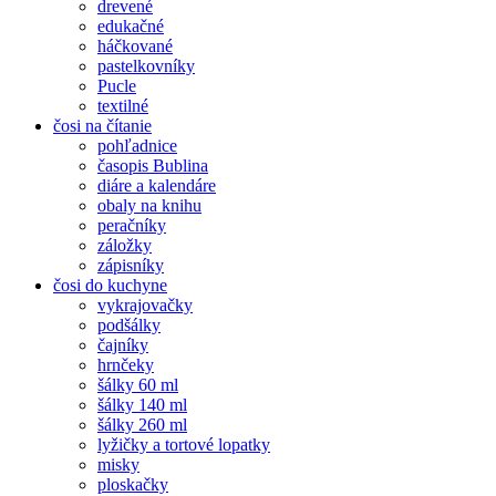
drevené
edukačné
háčkované
pastelkovníky
Pucle
textilné
čosi na čítanie
pohľadnice
časopis Bublina
diáre a kalendáre
obaly na knihu
peračníky
záložky
zápisníky
čosi do kuchyne
vykrajovačky
podšálky
čajníky
hrnčeky
šálky 60 ml
šálky 140 ml
šálky 260 ml
lyžičky a tortové lopatky
misky
ploskačky