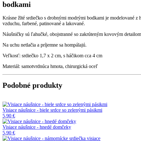
bodkami
Krásne žlté srdiečko s drobnými modrými bodkami je modelované z 
vzduchu, farbené, patinované a lakované.
Náušničky sú ľahučké, obojstranné so zakrúteným kovovým detailom
Na uchu netlačia a príjemne sa hompálajú.
Veľkosť: srdiečko 1,7 x 2 cm, s háčikom cca 4 cm
Materiál: samotvrdnúca hmota, chirurgická oceľ
Podobné produkty
Visiace náušnice - biele srdce so zelenými pásikmi
5,90 €
Visiace náušnice - hnedé domčeky
5,90 €