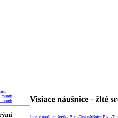
Visiace náušnice - žlté
drými
šperky
náušnice
šperky Bizu-Tina
náušnice Bizu-Tin