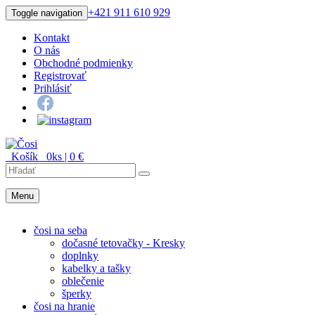
+421 911 610 929
Toggle navigation
Kontakt
O nás
Obchodné podmienky
Registrovať
Prihlásiť
Košík
0
ks |
0
€
Menu
Menu
čosi na seba
dočasné tetovačky - Kresky
doplnky
kabelky a tašky
oblečenie
šperky
čosi na hranie