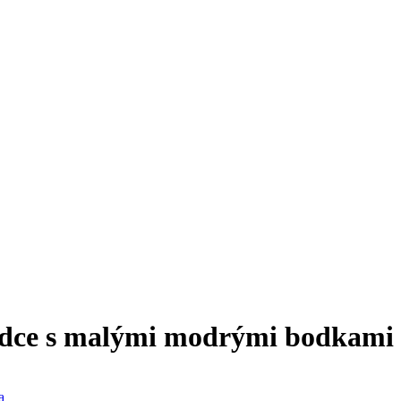
 srdce s malými modrými bodkami
a