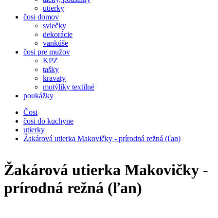
utierky
čosi domov
sviečky
dekorácie
vankúše
čosi pre mužov
KPZ
tašky
kravaty
motýliky textilné
poukážky
Čosi
čosi do kuchyne
utierky
Žakárová utierka Makovičky - prírodná režná (ľan)
Žakárová utierka Makovičky -
prírodná režná (ľan)