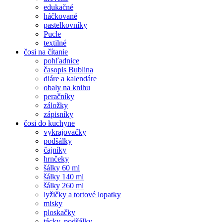
edukačné
háčkované
pastelkovníky
Pucle
textilné
čosi na čítanie
pohľadnice
časopis Bublina
diáre a kalendáre
obaly na knihu
peračníky
záložky
zápisníky
čosi do kuchyne
vykrajovačky
podšálky
čajníky
hrnčeky
šálky 60 ml
šálky 140 ml
šálky 260 ml
lyžičky a tortové lopatky
misky
ploskačky
tácky, podšálky