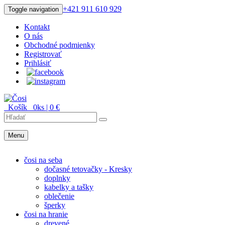
+421 911 610 929
Toggle navigation
Kontakt
O nás
Obchodné podmienky
Registrovať
Prihlásiť
Košík
0
ks |
0
€
Menu
Menu
čosi na seba
dočasné tetovačky - Kresky
doplnky
kabelky a tašky
oblečenie
šperky
čosi na hranie
drevené