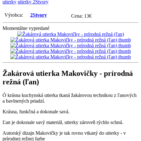
utierky
utierky 2Stvory
Výrobca:
2Stvory
Cena:
13
€
Momentálne vypredané
Žakárová utierka Makovičky - prírodná
režná (ľan)
Ó krásna kuchynská utierka tkaná žakárovou technikou z ľanových
a bavlnených priadzí.
Krásna, funkčná a dokonale savá.
Ľan je dokonale savý materiál, utierky zároveň rýchlo schnú.
Autorský dizajn Makovičky je tak rovno vtkaný do utierky - v
prírodnej režnej farbe