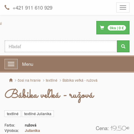
+421 911 610 929
Toggle
naviga
0
ks |
0
€
Menu
Menu
čosi na hranie
textilné
Bábika veľká - ružová
Bábika veľká - ružová
textilné
textilné Julianika
Farba:
ružová
Cena:
19,50
€
Výrobca:
Julianika