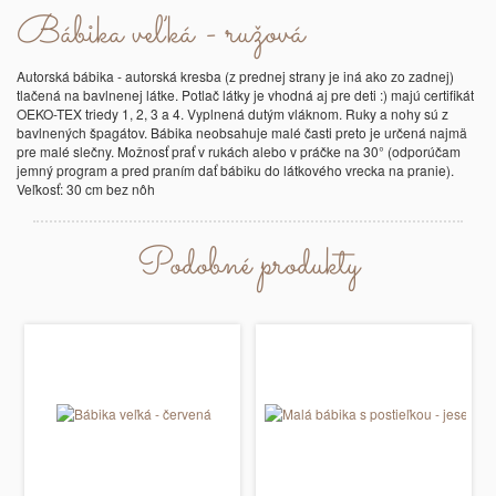
Bábika veľká - ružová
Autorská bábika - autorská kresba (z prednej strany je iná ako zo zadnej)
tlačená na bavlnenej látke. Potlač látky je vhodná aj pre deti :) majú certifikát
OEKO-TEX triedy 1, 2, 3 a 4. Vyplnená dutým vláknom. Ruky a nohy sú z
bavlnených špagátov. Bábika neobsahuje malé časti preto je určená najmä
pre malé slečny. Možnosť prať v rukách alebo v práčke na 30° (odporúčam
jemný program a pred praním dať bábiku do látkového vrecka na pranie).
Veľkosť: 30 cm bez nôh
Podobné produkty