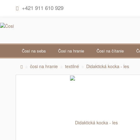
+421 911 610 929
čosi na seba
čosi na hranie
čosi na čítanie
čosi na hranie
textilné
Didaktická kocka - les