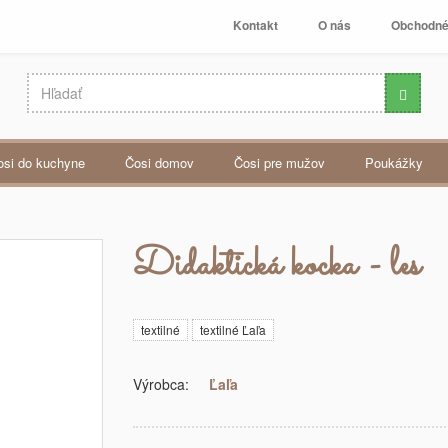
Kontakt
O nás
Obchodné
čosi do kuchyne
čosi domov
čosi pre mužov
poukážky
Didaktická kocka - les
textilné
textilné Ľaľa
Výrobca:
Ľaľa