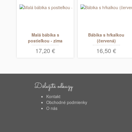
Malá bábika s
Bábika s hŕkalkou
postieľkou - zima
(červená)
17,20 €
16,50 €
Dôležité odkazy
Kontakt
Obchodné podmienky
O nás