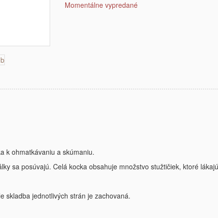
Momentálne vypredané
láka k ohmatkávaniu a skúmaniu.
rálky sa posúvajú. Celá kocka obsahuje množstvo stužtičiek, ktoré láka
 ale skladba jednotlivých strán je zachovaná.