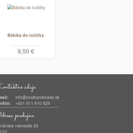
Bábika do ručičky
9,50 €
ntaktné údaje:
-mail:
info@cosihandmade.sk
lefón:
+421 911 610 929
resa predajne:
riánske námestie 25
0 01