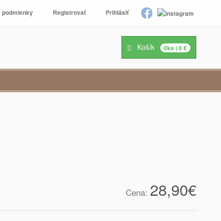
 podmienky
Registrovať
Prihlásiť
Košík
0
ks |
0
€
28,90
€
Cena: