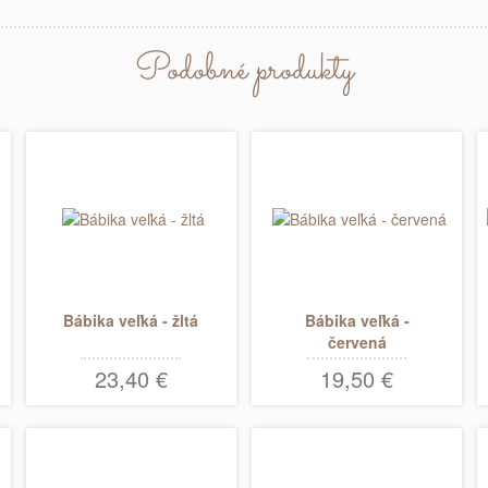
Podobné produkty
Bábika veľká - žltá
Bábika veľká -
červená
23,40 €
19,50 €