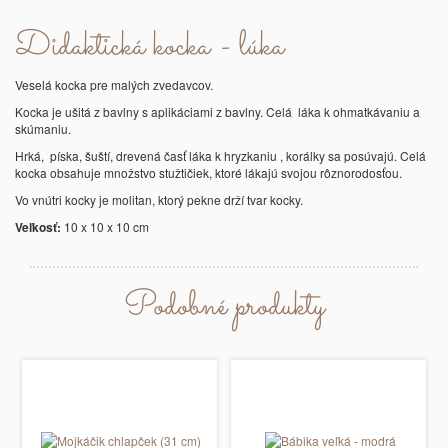
Didaktická kocka - lúka
Veselá kocka pre malých zvedavcov.
Kocka je ušitá z bavlny s aplikáciami z bavlny. Celá láka k ohmatkávaniu a
skúmaniu.
Hrká, píska, šuští, drevená časť láka k hryzkaniu , korálky sa posúvajú. Celá
kocka obsahuje množstvo stužtičiek, ktoré lákajú svojou rôznorodosťou.
Vo vnútri kocky je molitan, ktorý pekne drží tvar kocky.
Veľkosť:
10 x 10 x 10 cm
Podobné produkty