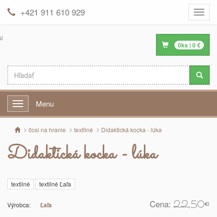
+421 911 610 929
Toggle
naviga
0
ks |
0
€
Menu
Menu
čosi na hranie
textilné
Didaktická kocka - lúka
Didaktická kocka - lúka
textilné
textilné Ľaľa
Cena:
22,50
€
Výrobca:
Ľaľa