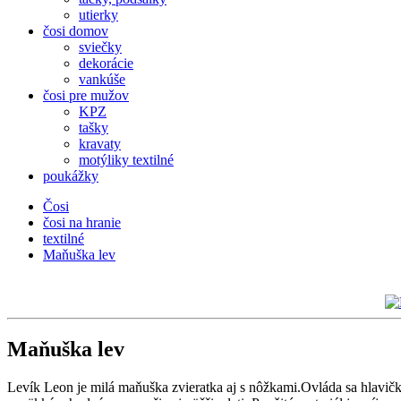
utierky
čosi domov
sviečky
dekorácie
vankúše
čosi pre mužov
KPZ
tašky
kravaty
motýliky textilné
poukážky
Čosi
čosi na hranie
textilné
Maňuška lev
Maňuška lev
Levík Leon je milá maňuška zvieratka aj s nôžkami.Ovláda sa hlavičk