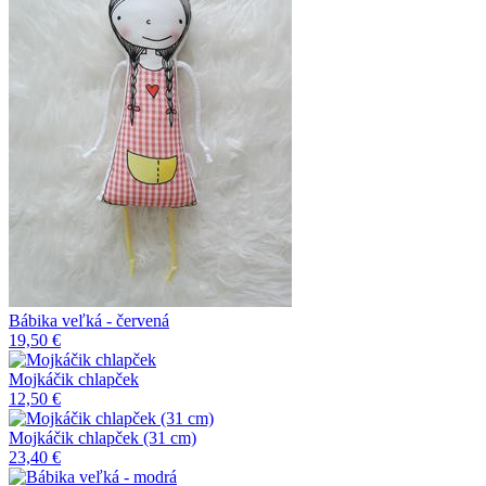
Bábika veľká - červená
19,50 €
Mojkáčik chlapček
12,50 €
Mojkáčik chlapček (31 cm)
23,40 €