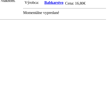
ým vláknom.
Výrobca:
Babkarstvo
Cena:
16,80
€
Momentálne vypredané