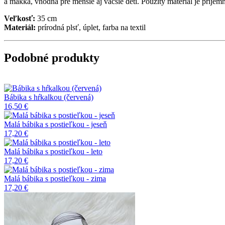
a mäkká, vhodná pre menšie aj väčšie deti. Použitý materiál je príjem
Veľkosť:
35 cm
Materiál:
prírodná plsť, úplet, farba na textil
Podobné produkty
Bábika s hŕkalkou (červená)
16,50 €
Malá bábika s postieľkou - jeseň
17,20 €
Malá bábika s postieľkou - leto
17,20 €
Malá bábika s postieľkou - zima
17,20 €