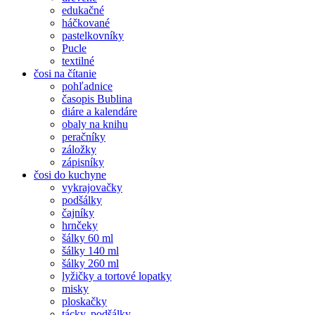
edukačné
háčkované
pastelkovníky
Pucle
textilné
čosi na čítanie
pohľadnice
časopis Bublina
diáre a kalendáre
obaly na knihu
peračníky
záložky
zápisníky
čosi do kuchyne
vykrajovačky
podšálky
čajníky
hrnčeky
šálky 60 ml
šálky 140 ml
šálky 260 ml
lyžičky a tortové lopatky
misky
ploskačky
tácky, podšálky