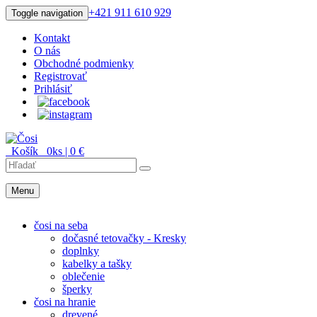
+421 911 610 929
Toggle navigation
Kontakt
O nás
Obchodné podmienky
Registrovať
Prihlásiť
Košík
0
ks |
0
€
Menu
Menu
čosi na seba
dočasné tetovačky - Kresky
doplnky
kabelky a tašky
oblečenie
šperky
čosi na hranie
drevené