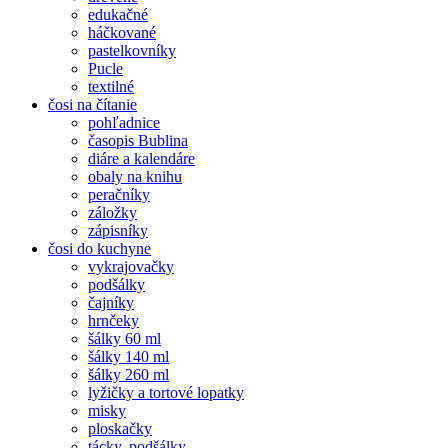
edukačné
háčkované
pastelkovníky
Pucle
textilné
čosi na čítanie
pohľadnice
časopis Bublina
diáre a kalendáre
obaly na knihu
peračníky
záložky
zápisníky
čosi do kuchyne
vykrajovačky
podšálky
čajníky
hrnčeky
šálky 60 ml
šálky 140 ml
šálky 260 ml
lyžičky a tortové lopatky
misky
ploskačky
tácky, podšálky