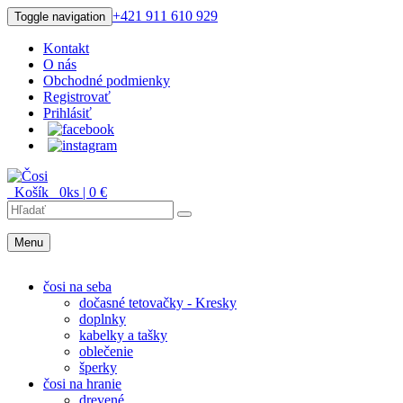
+421 911 610 929
Toggle navigation
Kontakt
O nás
Obchodné podmienky
Registrovať
Prihlásiť
Košík
0
ks |
0
€
Menu
Menu
čosi na seba
dočasné tetovačky - Kresky
doplnky
kabelky a tašky
oblečenie
šperky
čosi na hranie
drevené