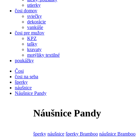
utierky
čosi domov
sviečky
dekorácie
vankúše
čosi pre mužov
KPZ
tašky
kravaty
motýliky textilné
poukážky
Čosi
čosi na seba
šperky
náušnice
Náušnice Pandy
Náušnice Pandy
šperky
náušnice
šperky Bramboo
náušnice Bramboo