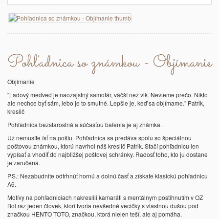
Pohľadnica so známkou - Objímanie
Objímanie
"Ľadový medveď je naozajstný samotár, väčší než vlk. Nevieme prečo. Nikto
ale nechce byť sám, lebo je to smutné. Lepšie je, keď sa objímame." Patrik,
kreslič
Pohľadnica bezstarostná a súčasťou balenia je aj známka.
Už nemusíte ísť na poštu. Pohľadnica sa predáva spolu so špeciálnou
poštovou známkou, ktorú navrhol náš kreslič Patrik. Stačí pohľadnicu len
vypísať a vhodiť do najbližšej poštovej schránky. Radosť toho, kto ju dostane
je zaručená.
P.S.: Nezabudnite odtrhnúť hornú a dolnú časť a získate klasickú pohľadnicu
A6.
Motívy na pohľadniciach nakreslili kamaráti s mentálnym postihnutím v OZ
Bol raz jeden človek, ktorí tvoria nevšedné vecičky s vlastnou dušou pod
značkou HENTO TOTO,
značkou, ktorá nielen teší, ale aj pomáha.