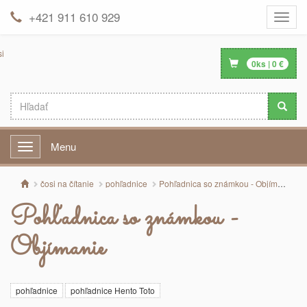
+421 911 610 929
Toggle
naviga
0
ks |
0
€
Menu
Menu
čosi na čítanie
pohľadnice
Pohľadnica so známkou - Objímanie
Pohľadnica so známkou -
Objímanie
pohľadnice
pohľadnice Hento Toto