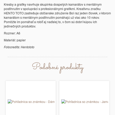
Kresby a grafiky navrhuje skupinka dospelých kamarátov s mentálnym
postihnutím v spolupráci s profesionálnymi grafikmi. Kreatívnu značku
HENTO TOTO zastrešuje občianske združenie Bol raz jeden človek, v ktorom
kamarátom s mentálnym postihnutím pomáhajú už viac ako 10 rokov.
Pomôžte im pomáhať a robiť aj naďalej to, v čom sú dobrí kúpou ich
jedinečných produktov.
Rozmer: A6
Materiál: papier
Fotocredits: Hentototo
Podobné produkty